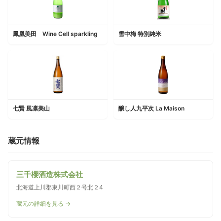
鳳凰美田 Wine Cell sparkling
雪中梅 特別純米
七賢 風凛美山
醸し人九平次 La Maison
蔵元情報
三千櫻酒造株式会社
北海道上川郡東川町西２号北２4
蔵元の詳細を見る →