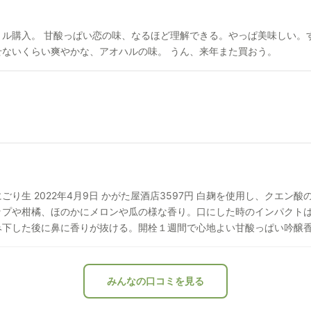
トル購入。 甘酸っぱい恋の味、なるほど理解できる。やっぱ美味しい。
ないくらい爽やかな、アオハルの味。 うん、来年また買おう。
せた純米吟醸酒。冷やで開
ップや柑橘、ほのかにメロンや瓜の様な香り。口にした時のインパクト
み下した後に鼻に香りが抜ける。開栓１週間で心地よい甘酸っぱい吟醸
みんなの口コミを見る