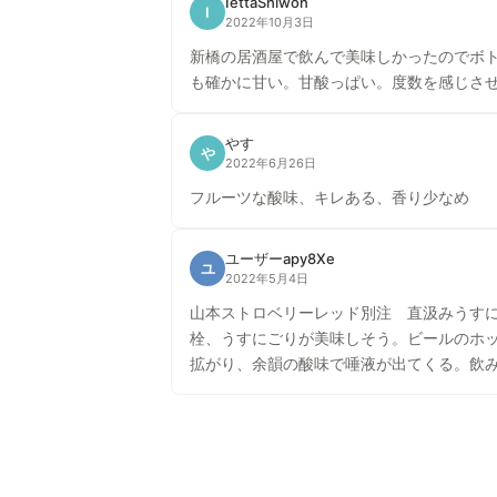
IettaShiwon
I
2022年10月3日
新橋の居酒屋で飲んで美味しかったのでボ
も確かに甘い。甘酸っぱい。度数を感じさせ
やす
や
2022年6月26日
フルーツな酸味、キレある、香り少なめ
ユーザーapy8Xe
ユ
2022年5月4日
山本ストロベリーレッド別注 直汲みうすにごり生 2022年4月9日 かがた屋酒店 3597円 白麹を使用し、クエン酸の酸味を引き立た
栓、うすにごりが美味しそう。ビールのホ
拡がり、余韻の酸味で唾液が出てくる。飲
よって濃醇さが増す。