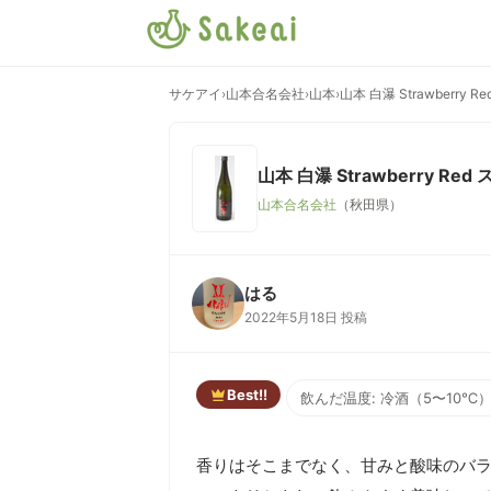
サケアイ
›
山本合名会社
›
山本
›
山本 白瀑 Strawberry
山本 白瀑 Strawberry R
山本合名会社
（秋田県）
はる
2022年5月18日 投稿
Best!!
飲んだ温度: 冷酒（5〜10℃
香りはそこまでなく、甘みと酸味のバラ