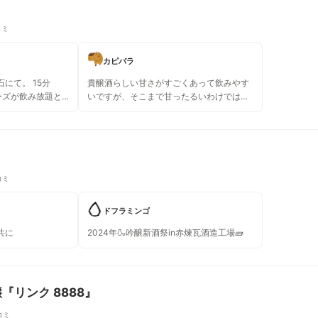
コミ
カピバラ
にて。 15分
貴醸酒らしい甘さがすごくあって飲みやす
リーズが飲み放題と
いですが、そこまで甘ったるいわけではな
。 人生初め
くちょうどよかったです！美味しい！
とろっとしており、
うです。 食前酒に
とかにかけても美味
コミ
ドフラミンゴ
共に
2024年🍶吟醸新酒祭in赤煉瓦酒造工場🧱
『リンク 8888』
コミ