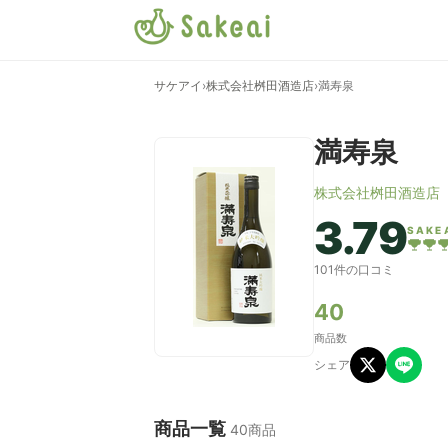
サケアイ
›
株式会社桝田酒造店
›
満寿泉
満寿泉
株式会社桝田酒造店
3.79
SAKE
101件の口コミ
40
商品数
シェア
商品一覧
40商品