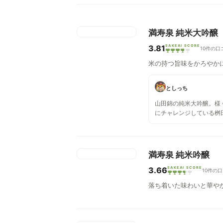
満寿泉 純米大吟醸
3.81
SAKEAI SCORE
10件の口
米の持つ旨味をかろやか
としっち
山田錦の純米大吟醸。様
にチャレンジしている桝
が、これは王道の純米大
す。誰が飲んでも美味し
だと思います。
満寿泉 純米吟醸
3.66
SAKEAI SCORE
10件の
落ち着いた味わいと華や