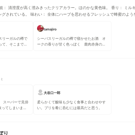
観： 清澄度が高く澄みきったクリアカラー。ほのかな黄色味。 香り： ミ
ングされている。 味わい： 全体にハーブを思わせるフレッシュで蜂蜜のよう
tamajiro
スリーガルの樽で
シーバスリーガルの樽で寝かせたお酒 オ
って、そこまでウ
ークの香りが甘く色っぽく 鹿肉赤身の旨
りませんでした
味が引き立つ @トレゾニエ
コミ
大谷口一郎
。 スーパーで見掛
柔らかくて酸味も少なく食事と合わせやす
取ってしまいまし
い。ブリを肴に呑むには最高だと思う。
？がクセになりま
純米や本醸造が好き
ら寄りです。
ぼり