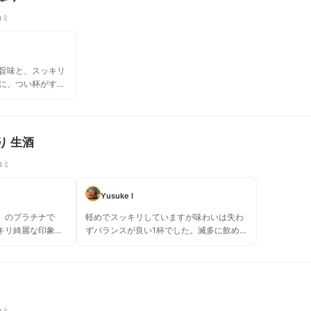
コミ
の旨味と、スッキリ
いに、つい杯がすす
19度なので飲み過
り 生酒
コミ
Yusuke I
」のプラチナで
軽めでスッキリしていますが味わいは失わ
キリ綺麗な印象が
ずバランスが良い1杯でした。滅多に飲めな
ませんが、暑い時
さそうですがよかったです。
がします。
コミ