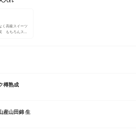
なく高級スイーツ
笑 もちろんスイ
この酒とスイーツで
。
ーク樽熟成
山産山田錦 生