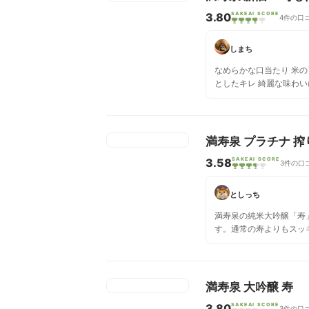
3.80
SAKEAI SCORE
4件の口
しまち
なめらかな口当たり 米
としたキレ 綺麗な味わ
んでしまう アルコール分
ぎ注意🤣
満寿泉 プラチナ 搾
3.58
SAKEAI SCORE
3件の口
としっち
満寿泉の純米大吟醸「寿
す。通常の寿よりもスッ
強いです。夏酒ではあり
期に合うお酒のような気
満寿泉 大吟醸 寿
3.80
SAKEAI SCORE
3件の口