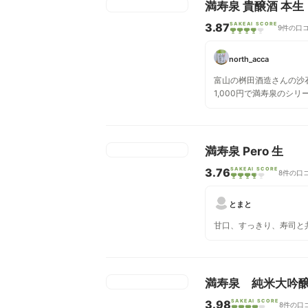
満寿泉 貴醸酒 本生
3.87
SAKEAI SCORE
9件の口
north_acca
富山の桝田酒造さんの沙石
1,000円で満寿泉のシ
いうなんとも素晴らしいプラン
ての貴醸酒。 超甘口で
まるでアイスワインのよ
ピッタリ。 またアイス
満寿泉 Pero 生
しそう。
3.76
SAKEAI SCORE
8件の口
とまと
甘口、すっきり、寿司と
満寿泉 純米大吟醸
3.98
SAKEAI SCORE
8件の口