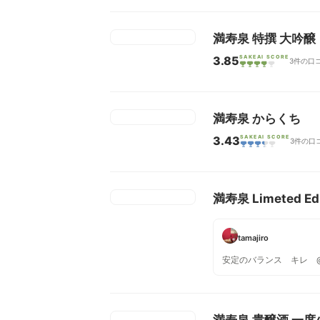
満寿泉 特撰 大吟醸
3.85
SAKEAI SCORE
3件の口
満寿泉 からくち
3.43
SAKEAI SCORE
3件の口
満寿泉 Limeted E
tamajiro
安定のバランス キレ 
満寿泉 貴醸酒 一度