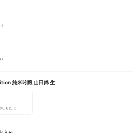
コミ
コミ
dition 純米吟醸 山田錦 生
@しもたに
火入れ