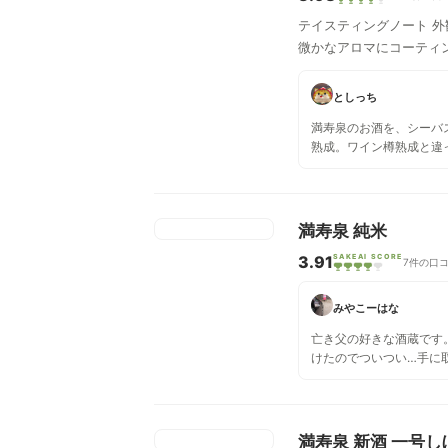
テイスティングノート 外
微かなアロマにコーティ
としっち
満寿泉のお酒を、シーバ
熟成。ワイン樽熟成と違
イスキーの風味は強くあ
が、やや琥珀色でした。
満寿泉 純米
3.91
SAKEAI SCORE
7件の口
みやこーはな
亡き父の好きな酒蔵です
けたのでついつい…手に
た。 独特な旨味？酸味
す。 大吟醸・吟醸より
な人でした。 私も…そち
満寿泉 新酒 一号し