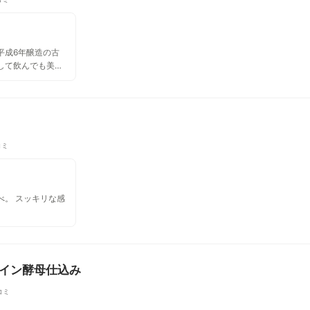
平成6年醸造の古
して飲んでも美味
るのでしょうか。
でいて、なかなか
コミ
リな感
 ワイン酵母仕込み
コミ