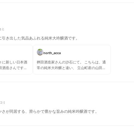
コミ
に引き出した気品あふれる純米大吟醸酒です。
north_acca
々に新しい日本酒
桝田酒造家さんの沙石にて。 こちらは、通
田酒造さんです
常の純米大吟醸と違い、 立山町産の山田錦
吟醸というお酒で
と天然水で仕込んだ純米大吟醸とのこと。
いと感じる日本酒
限定品なのでなかなか飲める機会はないの
かな。 すっきりとした味わいで、 どんなお
料理にも合いそうな一本。 それにしても満
寿泉さんの日本酒はほんとにどれも美味し
くレベルが高い。
口コミ
かさが同居する、滑らかで豊かな旨みの純米吟醸酒です。