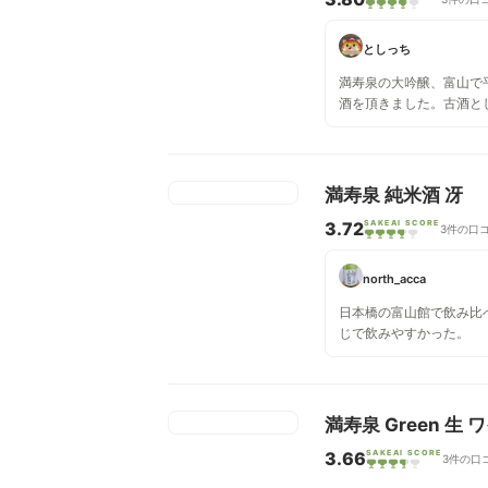
としっち
満寿泉の大吟醸、富山で
酒を頂きました。古酒と
しいお酒として醸してい
年別の寿がずらっと並ん
に壮観でした。
満寿泉 純米酒 冴
3.72
SAKEAI SCORE
3件の口
north_acca
日本橋の富山館で飲み比べ。 スッキ
じで飲みやすかった。
満寿泉 Green 生
3.66
SAKEAI SCORE
3件の口