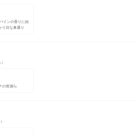
 パインの香りに始
かり目な鼻通り
コミ
ナの骨酒🍶
コミ