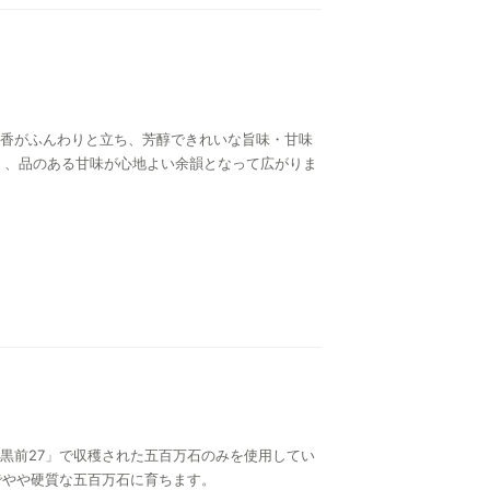
香がふんわりと立ち、芳醇できれいな旨味・甘味
く、品のある甘味が心地よい余韻となって広がりま
黒前27」で収穫された五百万石のみを使用してい
でやや硬質な五百万石に育ちます。