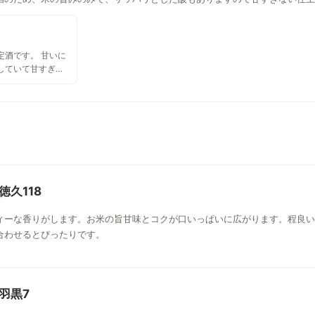
定酒です。 甘いに
していて甘すぎな
なぁと思います。
徳久118
ィーな香りがします。お米の旨甘味とコクが口いっぱいに広がります。程良い
合わせるとぴったりです。
 羽黒7