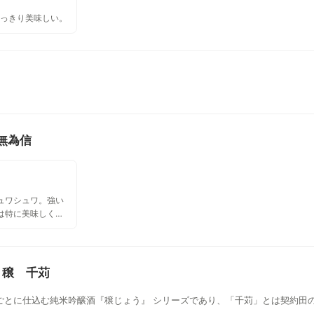
すっきり美味しい。
無為信
ュワシュワ。強い
は特に美味しくお
い個性はないから
 穣 千苅
ごとに仕込む純米吟醸酒『穣じょう』 シリーズであり、「千苅」とは契約田