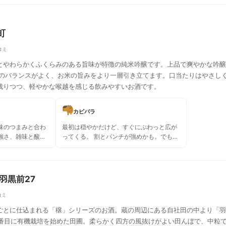
町
コミ
とやわらかくふくらみのある旨味が特徴の純米吟醸です。上品で爽やかな吟醸
味のバランスがよく、お米の旨みをより一層引き立てます。口当たりはやさし
残りつつ、軽やかな喉越を感じる飲みやすいお酒です。
カピバラ
味のつまみと合わ
最初は穏やかだけど、すぐにぶわっと広が
強さ、雑味と酸味
ってくる。 割とパンチが強めかも。でも美
味しい。
 羽黒前27
コミ
ごとに仕込まれる「穣」シリーズのお酒。蔵の周辺にある自社田の中より「羽
二番目に有機栽培を始めた田圃。柔らかく四方の風抜けがよい田んぼで、中粒