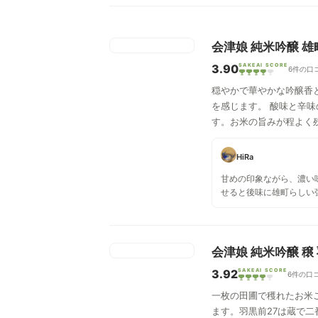
会津娘 純米吟醸 雄
3.90
SAKEAI SCORE
6件の口
穏やかで華やかな吟醸香
を感じます。 酸味と辛
す。お米の旨みが程よく
HiRa
甘めの印象ながら、濃い
せると後味に雄町らしい
も残ってくれる。 綺麗なだけじゃ無い、し
っかりしたお酒。
会津娘 純米吟醸 穣
3.92
SAKEAI SCORE
6件の口
一枚の田圃で穫れたお米
ます。羽黒前27は蔵で