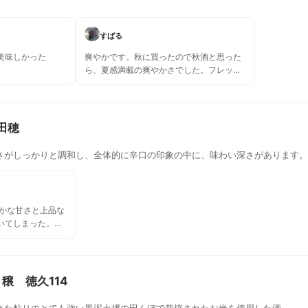
すばる
美味しかった
爽やかです。秋に買ったので秋酒と思った
ら、夏感満載の爽やかさでした。フレッシ
ュ柔らかで、程よい酸味が広がります。 夏
に田んぼを見ながら飲むと味わい深そうで
す。もちろん秋に飲んでも美味しいです。
田穂
さがしっかりと調和し、全体的に辛口の印象の中に、味わい深さがあります。
やかな甘さと上品な
いてしまった。も
地酒蔵 美味しい。
クを感じる。すぐ
一度飲みたいお
穣 徳久114
きた粘りのとても強い黒泥土壌の田んぼで栽培されたお米を使用した酒。