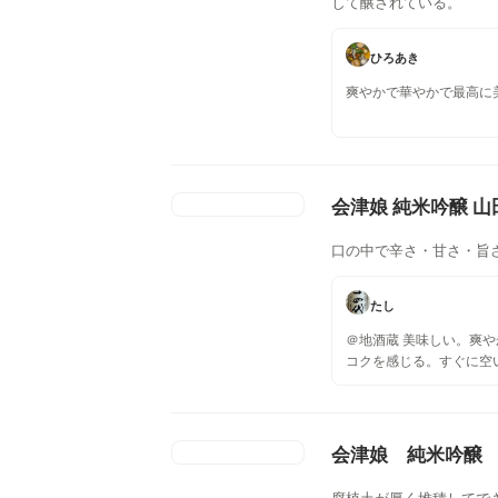
して醸されている。
ひろあき
爽やかで華やかで最高に
会津娘 純米吟醸 山
口の中で辛さ・甘さ・旨
たし
＠地酒蔵 美味しい。爽
コクを感じる。すぐに空
う一度飲みたいお酒。＠
爽やかな甘さと上品なコ
に空いてしまった。もう
酒。
会津娘 純米吟醸 
腐植土が厚く堆積してで