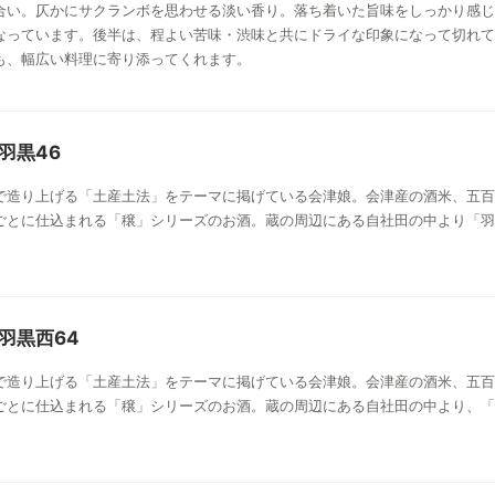
合い。仄かにサクランボを思わせる淡い香り。落ち着いた旨味をしっかり感じ
なっています。後半は、程よい苦味・渋味と共にドライな印象になって切れて
も、幅広い料理に寄り添ってくれます。
 羽黒46
で造り上げる「土産土法」をテーマに掲げている会津娘。会津産の酒米、五百
ごとに仕込まれる「穣」シリーズのお酒。蔵の周辺にある自社田の中より「羽
 羽黒西64
で造り上げる「土産土法」をテーマに掲げている会津娘。会津産の酒米、五百
ごとに仕込まれる「穣」シリーズのお酒。蔵の周辺にある自社田の中より、「