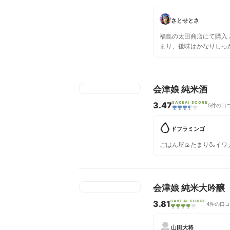
さとせとさ
福島の太田商店にて購入
まり、後味はかなりしっ
会津娘 純米酒
3.47
SAKEAI SCORE
5件の口
ドフラミンゴ
ごはん屋🍙たまり🍶イワ
会津娘 純米大吟醸
3.81
SAKEAI SCORE
4件の口
山田大将