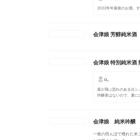
2022年年最後のお酒。
会津娘 芳醇純米酒
会津娘 特別純米酒 
○。
蓋が飛ぶ恐れのある位シ
吟醸香はないので、夏に
酒が進んじゃいます。強
お土産にも◎
会津娘 純米吟醸
一枚の田んぼで穫れた米