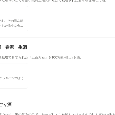
です。 その田んぼ
られた希少な会津
ー付きです。 もち
酒 春泥 生酒
栽培で育てられた「五百万石」を100%使用したお酒。
で フルーツのよう
ごり酒
酒のため、米の旨みのみで、サッパリとした酸もありますので甘すぎない仕上