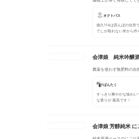
オクトパス
徳久114は田んぼの住所
でしか取れない米から作
娘です。 シリアルナンバ
ろん美味しいです
会津娘 純米吟醸
農薬を使わず無肥料の自然
ばんたく
すっきり爽やかな味わい
な香りが 最高です！
会津娘 芳醇純米 に
純米原酒ベースのにごり