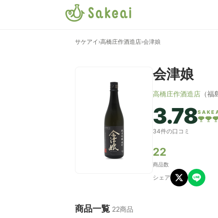
サケアイ
›
高橋庄作酒造店
›
会津娘
会津娘
高橋庄作酒造店
（福
3.78
SAKE
34件の口コミ
22
商品数
シェア
商品一覧
22商品