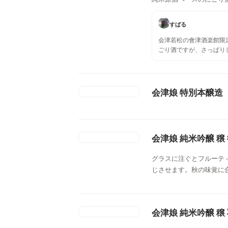
すばる
会津若松の會津酒楽館限
ごり酒ですが、さっぱり
いです。 肉などに合う
会津娘 特別本醸造
会津娘 純米吟醸 穣 
グラスに注ぐとフルーテ
じさせます。秋の味覚に
会津娘 純米吟醸 穣