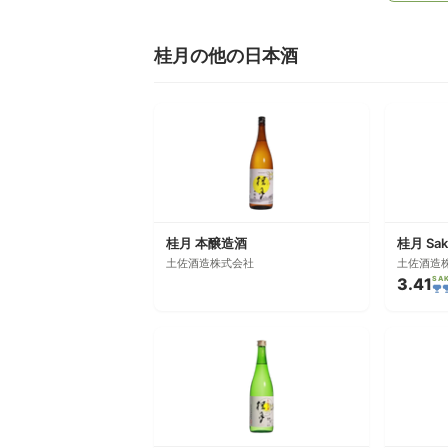
桂月の他の日本酒
桂月 本醸造酒
桂月 Sak
土佐酒造株式会社
土佐酒造
3.41
SA