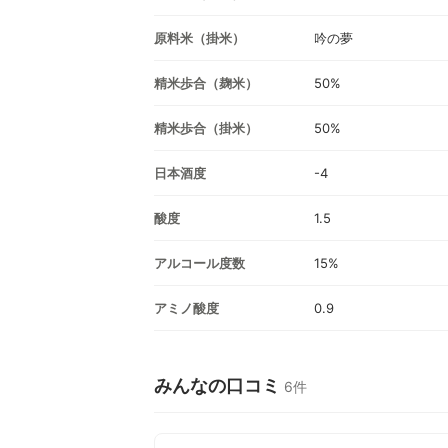
原料米（掛米）
吟の夢
精米歩合（麹米）
50%
精米歩合（掛米）
50%
日本酒度
-4
酸度
1.5
アルコール度数
15%
アミノ酸度
0.9
みんなの口コミ
6件