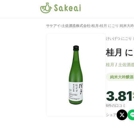
サケアイ
›
土佐酒造株式会社
›
桂月
›
桂月 にごり 純米大吟
けいげつ にごり
桂月 に
桂月
/
土佐酒
純米大吟醸酒
3.81
6件の口コミ
シェア