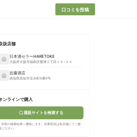
口コミを投稿
取扱店舗
日本酒セラーHARETOKE
大阪府大阪市福島区鷺洲２丁目１４−２４
近藤酒店
高知県高知市宝永町5番9号
オンラインで購入
通販サイトを検索する
※ 外部の検索結果へ遷移します。在庫状況は各店舗にてご確
認ください。