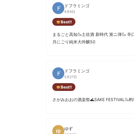
ドフラミンゴ
ド
9月9日
Best!!
まるごと高知🍶土佐酒 新時代 第ニ弾🍶 
月にごり純米大吟醸50
ドフラミンゴ
ド
5月27日
Best!!
さがみおおの酒楽祭🌊SAKE FESTIVAL
ゆず
ゆ