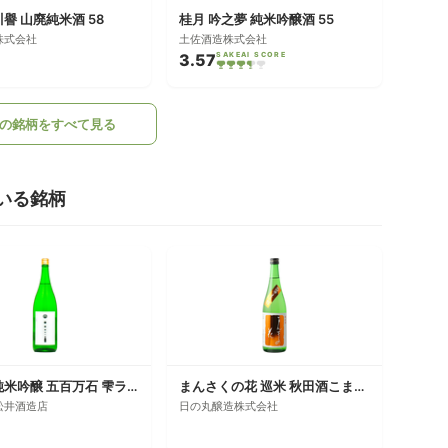
川譽 山廃純米酒 58
桂月 吟之夢 純米吟醸酒 55
株式会社
土佐酒造株式会社
3.57
SAKEAI SCORE
の銘柄をすべて見る
いる銘柄
松の寿 純米吟醸 五百万石 雫ラベル 無濾過生原酒
まんさくの花 巡米 秋田酒こまち70
松井酒造店
日の丸醸造株式会社