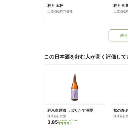
桂月 金杯
桂月 相
土佐酒造株式会社
土佐酒造
桂月
この日本酒を好む人が高く評価して
純米生原酒 しぼりたて浦霞
株式会社佐浦
株式会社
3.85
SAKEAI SCORE