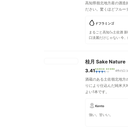
高知県嶺北地方産の酒造
ださい。驚くほどフルー
ドフラミンゴ
まるごと高知🍶土佐酒 新時
口淡麗だけじゃない 今、
し」の一本 桂月にごり純
桂月 Sake Nature
3.41
SAKEAI SCORE
4件の口
酒蔵のある土佐嶺北地方
りにより仕込んだ純米大
よい1本です。
Kento
強い。甘いい。