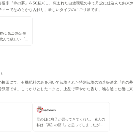
好適米『吟の夢』を50精米し、恵まれた自然環境の中で丹念に仕込んだ純米
う。
ティーでなめらかな舌触り。新しいタイプのにごり酒です。
代 第ニ弾🍶 辛
飲んで欲しい 「推
米大吟醸50
コミ
の棚田にて、有機肥料のみを用いて栽培された特別栽培の酒造好適米『吟の夢
吟醸酒です。しっかりとしたコクと、上品で華やかな香り、喉を通った後に来
satomin
母の日に息子が買ってきてくれた。 素人の
私は『高知の酒⁉』と思ってしまったが、
高知の有機の米100%を使い、味わいがふ