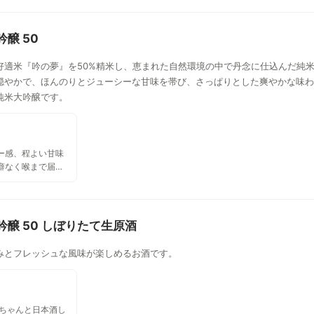
吟醸 50
好適米『吟の夢』を50%精米し、恵まれた自然環境の中で丹念に仕込んだ純
穏やかで、ほんのりとジューシーな甘味を帯び、さっぱりとした爽やかな味わ
純米大吟醸です。
ー感、程よい甘味
癖なく喉まで届け
うんと頷きが物語
吟醸 50 しぼりたて生原酒
みとフレッシュな風味が楽しめるお酒です。
 ちゃんと日本酒し