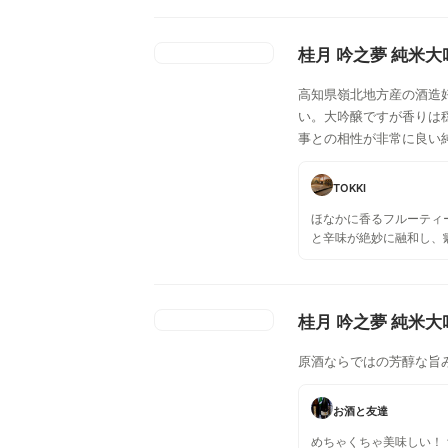
桂月 吟之夢 純米大
高知県嶺北地方産の酒造
い。大吟醸ですが香りは
事との相性が非常に良い
TOKKI
ほなかに香るフルーティ
と辛味が絶妙に融和し、
てくれる。まさに、うん
るよう。
桂月 吟之夢 純米大
原酒ならではの芳醇な旨
お酒と友達
めちゃくちゃ美味しい！