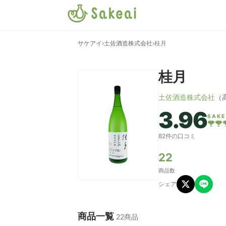
サケアイ
›
土佐酒造株式会社
›
桂月
桂月
土佐酒造株式会社
（
3.96
SAKE
82件の口コミ
22
商品数
シェア
商品一覧
22商品