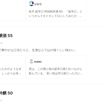
ジロウ
桂月 超辛口 特別純米酒 60。「超辛口」と
いうからドキドキして口にしてみたが、か
なりの淡麗でサッパリ。超辛口というほど
のクセはなく綺麗な山麓水のような喉越
し。亜熱帯な日本の夏にピッタリ。冷酒で
飲むべし。赤ワイン煮のような肉料理に飲
酒 55
みたいな。
コミ
で爽やかな口当たりと、生酒ならではの瑞々しい味わい。
markn
ったかのような冷
実は、この酒と他の超辛口酒と比べながら
、しっかりお米の
飲んでいる。 若い頃は辛口派だったのに、
ロみが合わさって
今やフルーティーな酒に偏り始め、どちら
てます。単体でも
ももっと楽しもうと思ったのだが、軍配は
過ぎるから危険）
明らかにこちらが上(あくまで個人的感覚で
、強いていうなら
す、辛口党の方、ごめんなさい)。 この酒
吟醸 50
の口に含んだ瞬間に広がる豊かな味わい
は、つまみの必要性を感じさせず、ちびち
コミ
びダラダラといつまでも飲んでしまいそ