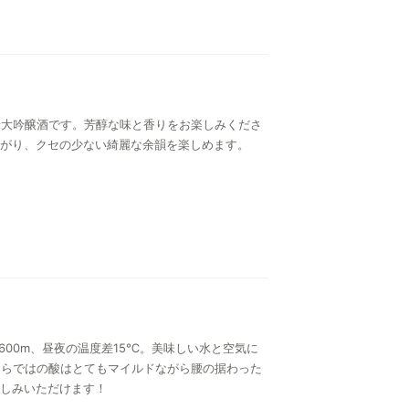
米大吟醸酒です。芳醇な味と香りをお楽しみくださ
がり、クセの少ない綺麗な余韻を楽しめます。
00m、昼夜の温度差15℃。美味しい水と空気に
ならではの酸はとてもマイルドながら腰の据わった
しみいただけます！