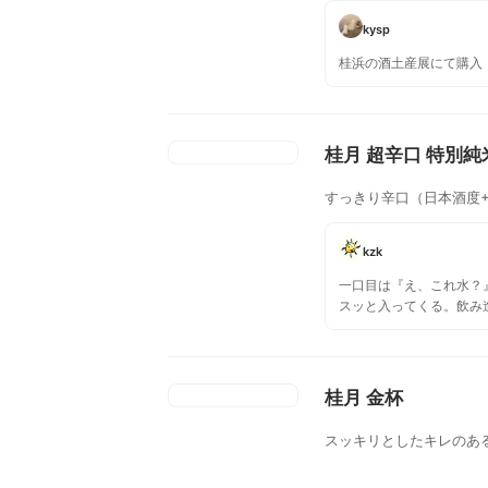
kysp
桂浜の酒土産展にて購入
桂月 超辛口 特別純
すっきり辛口（日本酒度
kzk
一口目は『え、これ水？
スッと入ってくる。飲み
感じ、超辛口なのに飲み
した後味が癖になる。(2022
細】 原料／米(国産)・米
15度 精米歩合／60% 価
桂月 金杯
(300ml)、1,320円(720ml
※間違えて別商品の〈ひ
スッキリとしたキレのあ
をかけてしまいました