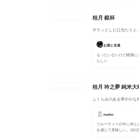
桂月 銀杯
サラッとした口当たりと
お酒と友達
もったいないけど鰭酒に
らしい
桂月 吟之夢 純米大
ふくらみのある華やかな
markn
フルーティーの中に何と
を感じて美味しい。(2025.