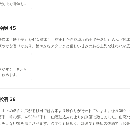
酒だからか雑味もな
24使用もあったけど
吟醸 45
好適米『吟の夢』を45%精米し、恵まれた自然環境の中で丹念に仕込んだ純
爽やかな香りがあり、艶やかなアタックと優しい甘みのある上品な味わいが広
みやすく、キレも
に飲めます。
酒 58
山々の斜面に広がる棚田では古来より米作りが行われています。標高350～6
酒米「吟の夢」を58%精米し、山廃仕込みにより純米酒に致しました。山廃
ッチョな印象を感じさせます。温度帯も幅広く、冷酒でも熱めの燗酒でもお楽