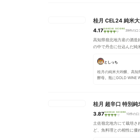
桂月 CEL24 純米大
4.17
SAKEAI SCORE
39件の口
高知県嶺北地方産の酒造好
の中で丹念に仕込んだ純
としっち
桂月の純米大吟醸、高知県
酵母。瓶にGOLD WINE 
が貼ってありますが、ワ
ではありますが、しっか
味強めです。
桂月 超辛口 特別純
3.87
SAKEAI SCORE
10件の口
土佐嶺北地方にて栽培さ
ど、魚料理との相性に優