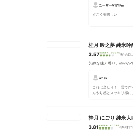
ユーザーV1tYFm
すごく美味しい
桂月 吟之夢 純米吟醸
3.57
SAKEAI SCORE
9件の口
芳醇な味と香り。軽やか
wnsk
これは当たり！ 雪で作
んやり感とスッキリ感に
甘みとザ・日本酒的なト
見事なハーモニーを奏で
いける（でもたぶん飲み
し、合わせてもぼぼ万能
桂月 にごり 純米大
和食
3.81
SAKEAI SCORE
6件の口