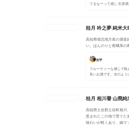
てるなーって感じ 生原
くて旨みしかない CEL
こっちのが好み！
桂月 吟之夢 純米大
高知県嶺北地方産の酒造
い。ほんのりと柑橘系の
光平
フルーティーな感じで飲
良いお酒です。水のよう
桂月 相川譽 山廃純米
高知県土佐郡土佐町相川、
恵まれたこの地で育てた
味わいが軽くあり、細マ