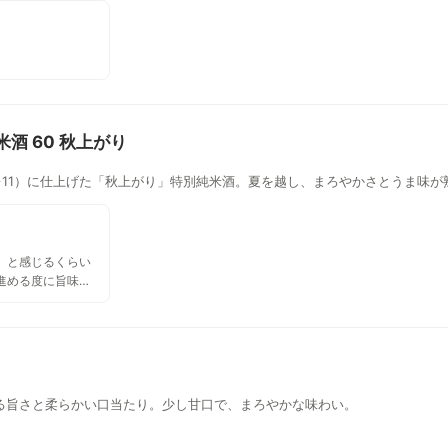
米酒 60 秋上がり
+11）に仕上げた「秋上がり」特別純米酒。夏を越し、まろやかさとうま味が
』と感じるくらい
進める度に旨味を
やすい。ピリッと
.09.09) 【詳
麹(国産米) 度数／
格／583円
)、2,640円(1.8L)
やおろし〉のタグ
る旨さと柔らかい口当たり。少し甘口で、まろやかな味わい。