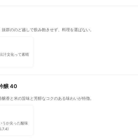
くよか。 柔らかい京都の女酒を彷彿させ
る。 酸味少なく、香り高く、甘み、旨味、
キレと抜群でした。 女優でいうと艶のある
『かたせ梨乃』風 笑。
、抜群ののど越しで飲み飽きせず、料理を選ばない。
 出汁文化って素晴
吟醸 40
吟醸香と米の旨味と芳醇なコクのある味わいが特徴。
いうか尖った酸味
7.4)