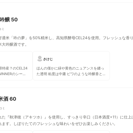
吟醸 50
コミ
適米「吟の夢」を50%精米し、高知県酵母CEL24を使用。フレッシュな
米大吟醸酒です。
さけじ
特産？のCEL24
ほんの僅かに緑や黄色のニュアンスを纏っ
WINNERのシール
た透明 粘度は中庸 ビワのような吟醸香と旨
イン寄りの日本酒
味を思わせる米の香り フレッシュなメロン
り日本酒です。酸
やビワ、梨のような味わいでとても甘やか
さがあり ほんのり酸味、サラッと滑らかな
口当たりと低めのアルコールでとても飲み
米酒 60
やすい 生酒の繊細さと新鮮さが共存した日
本酒 とても美味しい
コミ
れた『秋津穂（アキツホ）』を使用し、すっきり辛口（日本酒度+11）に仕
れます。しぼりたてのフレッシュな味わいをぜひお楽しみください。