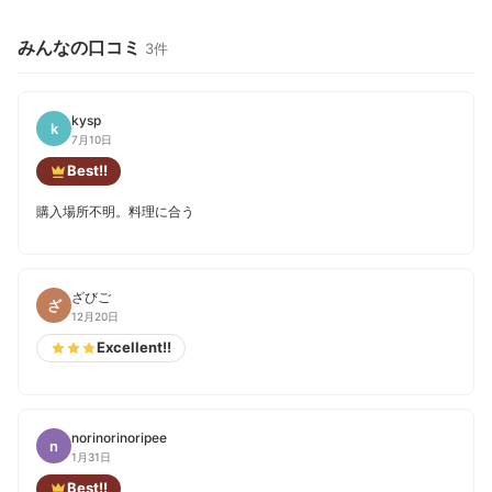
みんなの口コミ
3件
kysp
k
7月10日
Best!!
購入場所不明。料理に合う
ざびご
ざ
12月20日
Excellent!!
norinorinoripee
n
1月31日
Best!!