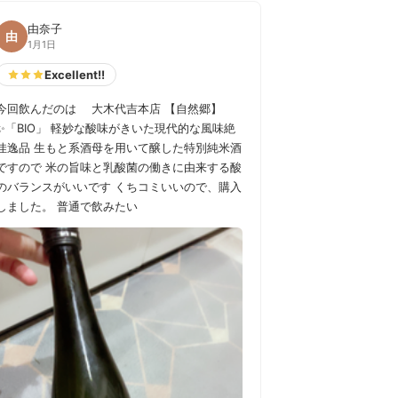
由奈子
由
1月1日
Excellent!!
今回飲んだのは 大木代吉本店 【自然郷】
✨「BIO」 軽妙な酸味がきいた現代的な風味絶
佳逸品 生もと系酒母を用いて醸した特別純米酒
ですので 米の旨味と乳酸菌の働きに由来する酸
のバランスがいいです くちコミいいので、購入
しました。 普通で飲みたい