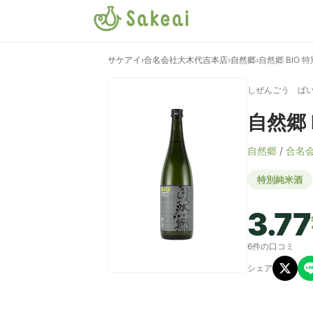
サケアイ
›
合名会社大木代吉本店
›
自然郷
›
自然郷 BIO 
しぜんごう ば
自然郷 
自然郷
/
合名
特別純米酒
3.77
6件の口コミ
シェア