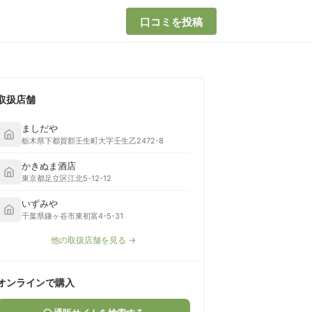
口コミを投稿
取扱店舗
ましだや
栃木県下都賀郡壬生町大字壬生乙2472-8
かきぬま酒店
東京都足立区江北5-12-12
いずみや
千葉県鎌ヶ谷市東初富4-5-31
他の取扱店舗を見る →
オンラインで購入