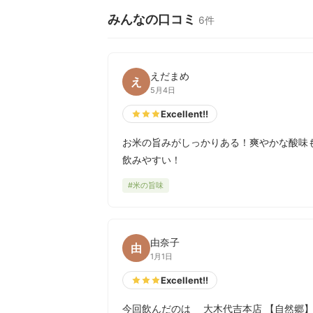
みんなの口コミ
6件
えだまめ
え
5月4日
Excellent!!
お米の旨みがしっかりある！爽やかな酸味
飲みやすい！
#米の旨味
由奈子
由
1月1日
Excellent!!
今回飲んだのは 大木代吉本店 【自然郷】