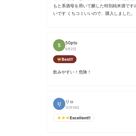
もと系酒母を用いて醸した特別純米酒です
いです くちコミいいので、購入しました。
50pts
5
9月2日
Best!!
飲みやすい！危険！
りゅ
り
12月14日
Excellent!!