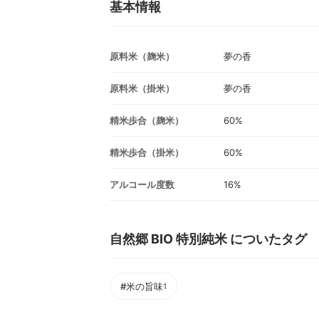
基本情報
原料米（麹米）
夢の香
原料米（掛米）
夢の香
精米歩合（麹米）
60%
精米歩合（掛米）
60%
アルコール度数
16%
自然郷 BIO 特別純米 についたタグ
#米の旨味
1