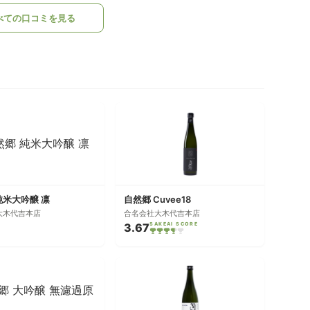
べての口コミを見る
純米大吟醸 凛
自然郷 Cuvee18
大木代吉本店
合名会社大木代吉本店
3.67
SAKEAI SCORE