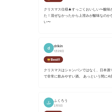
クリスマス仕様🎄すっごくおいしい〜酸
た！混ぜなかったから上澄みが酸味なのか
い〜
drikin
d
1月29日
Best!!
クリスマスはシャンパンではなく、日本酒
で非常に飲みやすい酒。 あっという間に4
ふくろう
ふ
2月5日