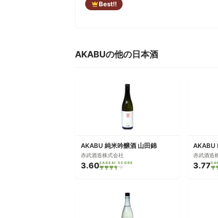
Best!!
AKABUの他の日本酒
AKABU 純米吟醸酒 山田錦
赤武酒造株式会社
赤武酒造
3.60
SAKEAI SCORE
3.77
SA