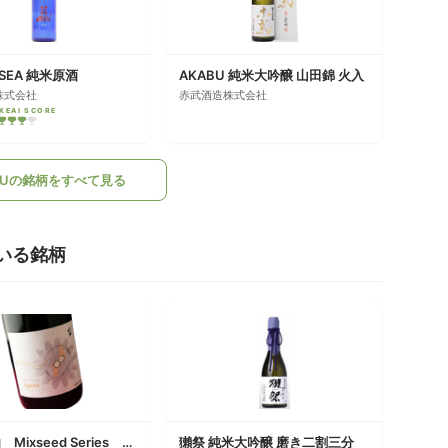
 SEA 純米原酒
AKABU 純米大吟醸 山田錦 火入
株式会社
赤武酒造株式会社
KEAI SCORE
BUの銘柄をすべて見る
いる銘柄
陸奥八仙 Mixseed Series Apero
獺祭 純米大吟醸 磨き二割三分