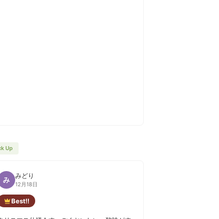
ck Up
みどり
み
12月18日
Best!!