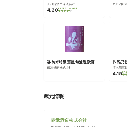
加茂錦酒造株式会社
八戸酒造
4.30
SAKEAI SCORE
姿 純米吟醸 彗星 無濾過原酒“生熟瓶火入れ”
作 雅乃
飯沼銘醸株式会社
清水清三
4.15
SA
蔵元情報
赤武酒造株式会社