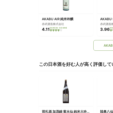
AKABU AIR 純米吟醸
AKABU
赤武酒造株式会社
赤武酒造
4.11
SAKEAI SCORE
3.96
SA
AKA
この日本酒を好む人が高く評価して
荷札酒 加茂錦 黄水仙 純米大吟醸 生