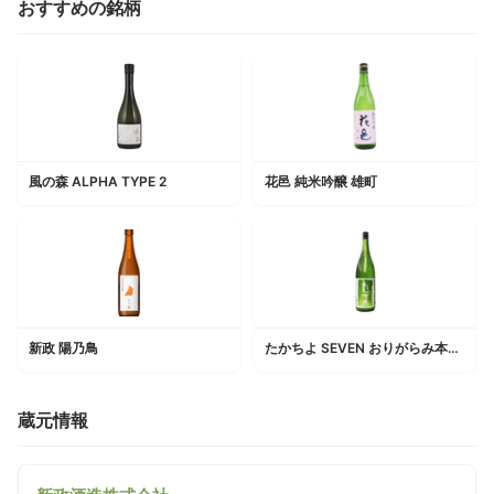
おすすめの銘柄
風の森 ALPHA TYPE 2
花邑 純米吟醸 雄町
新政 陽乃鳥
たかちよ SEVEN おりがらみ本生 扁平精米無調整生原酒
蔵元情報