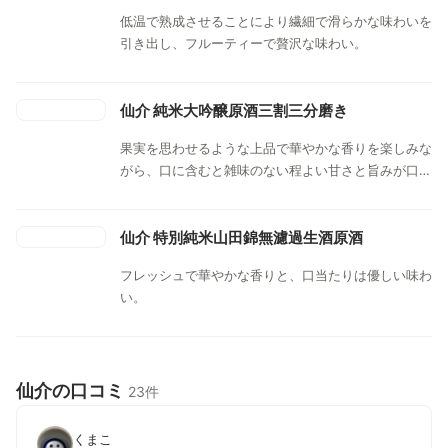
低温で熟成させることにより繊細で滑らかな味わいを
引き出し、フルーティーで贅沢な味わい。
仙介 純米大吟醸原酒三割三分磨き
果実を思わせるような上品で華やかな香りを楽しみな
がら、口に含むと雑味のない程よい甘さと旨みが口中
に広がる。
仙介 特別純米山田錦無濾過生酒原酒
フレッシュで華やかな香りと、口当たりは優しい味わ
い。
仙介の口コミ
23件
くまこ