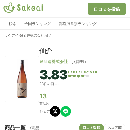
口コミを投稿
検索
全国ランキング
都道府県別ランキング
サケアイ
›
泉酒造株式会社
›
仙介
仙介
泉酒造株式会社
（兵庫県）
3.83
SAKEAI SCORE
23件の口コミ
13
商品数
シェア
商品一覧
口コミ数順
スコア順
13商品