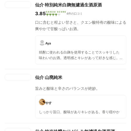
仙介 特別純米白麹無濾過生酒原酒
3.85
SAKEAI SCORE
4件の口コミ
口に含むと程よい甘さと、クエン酸特有の酸味による
爽やかで甘酸っぱいお酒。
Aya
焼酎に使われる白麹を使用することでスッキリした
味わいのお酒。透明感とキレがあって好きな感じ。
冷酒で飲んだらどうなんだろうなー？ 日本酒ペアリ
ング3杯目。
仙介 山廃純米
旨みと酸味と辛さのバランスが絶妙。
やす
しっかり旨口、酸味がありキレがある。香り穏やか