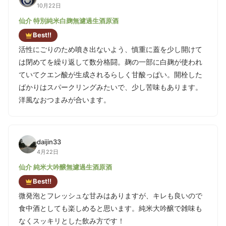
10月22日
仙介 特別純米白麹無濾過生酒原酒
Best!!
活性にごりのため噴き出ないよう、慎重に蓋を少し開けて
は閉めてを繰り返して数分格闘。麹の一部に白麹が使われ
ていてクエン酸が生成されるらしく甘酸っぱい。開栓した
ばかりはスパークリングみたいで、少し苦味もあります。
洋風なおつまみが合います。
daijin33
4月22日
仙介 純米大吟醸無濾過生酒原酒
Best!!
微発泡とフレッシュな甘みはありますが、キレも良いので
食中酒としても楽しめると思います。純米大吟醸で雑味も
なくスッキリとした飲み方です！