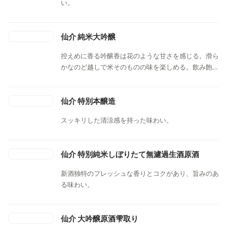
い。
仙介 純米大吟醸
控えめに香る吟醸香は花のような甘さを感じる。滑ら
かなのど越しで米そのものの味を楽しめる。飲み飽き
しない優しい味が特徴。
仙介 特別本醸造
スッキリした清涼感を持った味わい。
仙介 特別純米しぼりたて無濾過生酒原酒
新酒独特のフレッシュな香りとコクがあり、旨みのあ
る味わい。
仙介 大吟醸原酒雫取り