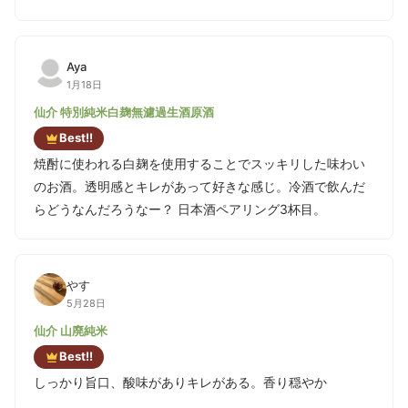
Aya
1月18日
仙介 特別純米白麹無濾過生酒原酒
Best!!
焼酎に使われる白麹を使用することでスッキリした味わい
のお酒。透明感とキレがあって好きな感じ。冷酒で飲んだ
らどうなんだろうなー？ 日本酒ペアリング3杯目。
やす
5月28日
仙介 山廃純米
Best!!
しっかり旨口、酸味がありキレがある。香り穏やか