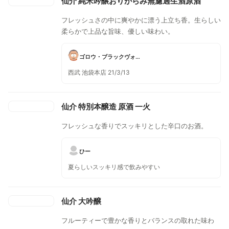
仙介 純米吟醸おりがらみ無濾過生酒原酒
フレッシュさの中に爽やかに漂う上立ち香。生らしい
柔らかで上品な旨味、優しい味わい。
ゴロウ・ブラックヴォード
西武 池袋本店 21/3/13
仙介 特別本醸造 原酒 一火
フレッシュな香りでスッキリとした辛口のお酒。
ひー
夏らしいスッキリ感で飲みやすい
仙介 大吟醸
フルーティーで豊かな香りとバランスの取れた味わ