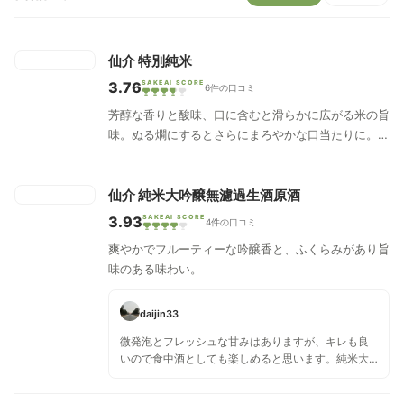
仙介 特別純米
3.76
SAKEAI SCORE
6件の口コミ
芳醇な香りと酸味、口に含むと滑らかに広がる米の旨
味。ぬる燗にするとさらにまろやかな口当たりに。適
度は酸味は食中酒として楽しめる。
仙介 純米大吟醸無濾過生酒原酒
3.93
SAKEAI SCORE
4件の口コミ
爽やかでフルーティーな吟醸香と、ふくらみがあり旨
味のある味わい。
daijin33
微発泡とフレッシュな甘みはありますが、キレも良
いので食中酒としても楽しめると思います。純米大
吟醸で雑味もなくスッキリとした飲み方です！