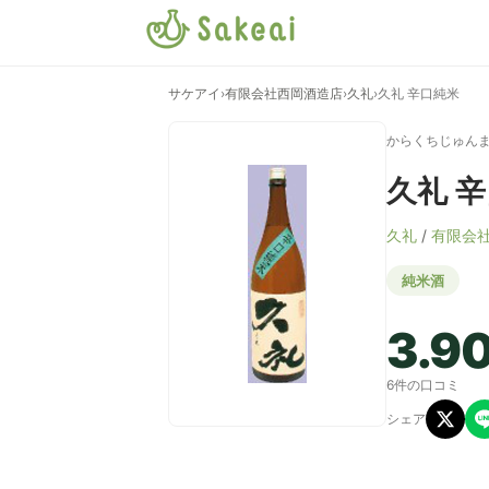
サケアイ
›
有限会社西岡酒造店
›
久礼
›
久礼 辛口純米
からくちじゅん
久礼 
久礼
/
有限会
純米酒
3.9
6件の口コミ
シェア