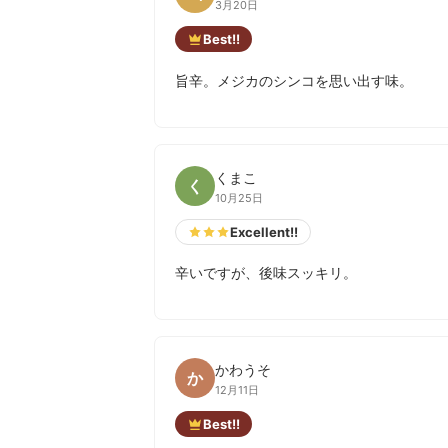
3月20日
Best!!
旨辛。メジカのシンコを思い出す味。
くまこ
く
10月25日
Excellent!!
辛いですが、後味スッキリ。
かわうそ
か
12月11日
Best!!