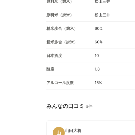
原料米（麹米）
松山三井
原料米（掛米）
松山三井
精米歩合（麹米）
60%
精米歩合（掛米）
60%
日本酒度
10
酸度
1.8
アルコール度数
15%
みんなの口コミ
6件
山田大将
山