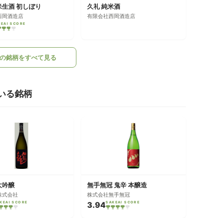
米生酒 初しぼり
久礼 純米酒
西岡酒造店
有限会社西岡酒造店
KEAI SCORE
の銘柄をすべて見る
いる銘柄
大吟醸
無手無冠 鬼辛 本醸造
株式会社
株式会社無手無冠
KEAI SCORE
3.94
SAKEAI SCORE