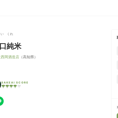
まい くれ
辛口純米
社西岡酒造店
（高知県）
0
SAKEAI SCORE