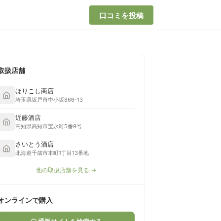
口コミを投稿
取扱店舗
ほりこし商店
埼玉県坂戸市中小坂866-13
近藤酒店
高知県高知市宝永町5番9号
さいとう酒店
北海道千歳市本町1丁目13番地
他の取扱店舗を見る →
オンラインで購入