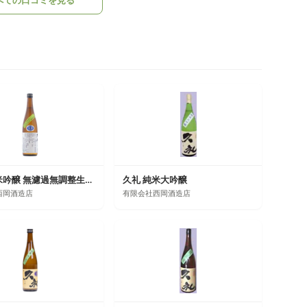
べての口コミを見る
久礼 純米吟醸 無濾過無調整生原酒 槽口直詰
久礼 純米大吟醸
西岡酒造店
有限会社西岡酒造店