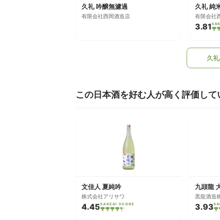
久礼 吟醸無濾過
久礼 純
有限会社西岡酒造店
有限会社
3.81
SA
久礼
この日本酒を好む人が高く評価して
文佳人 夏純吟
九頭龍 
株式会社アリサワ
黒龍酒造
4.45
SAKEAI SCORE
3.93
SA