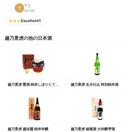
てと
て
9月10日
Excellent!!
越乃景虎の他の日本酒
越乃景虎 甕酒 純米しぼりたて生酒
越乃景虎 名水仕込 特別純米酒
越乃景虎 越淡麗 純米吟醸
越乃景虎 秘蔵酒 大吟醸雫酒