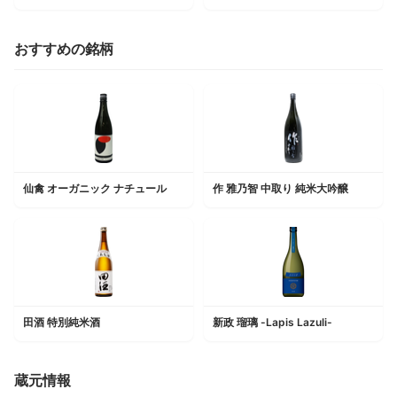
おすすめの銘柄
仙禽 オーガニック ナチュール
作 雅乃智 中取り 純米大吟醸
田酒 特別純米酒
新政 瑠璃 -Lapis Lazuli-
蔵元情報