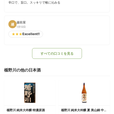
辛口で、旨口。スッキリで喉に沁みる
越前屋
越
1月12日
Excellent!!
すべての口コミを見る
楯野川の他の日本酒
楯野川 純米大吟醸 特濃原酒
楯野川 純米大吟醸 夏 美山錦 中取り