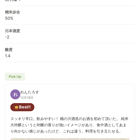
精米歩合
50%
日本酒度
-2
酸度
1.4
Pick Up
れんたろす
れ
12月18日
Best!!
スッキリ辛口。飲みやすい！ 楯の川酒造のお酒を初めて頂いた。 純米
大吟醸というと吟醸の香りが強いイメージがあり、食中酒としてあま
り向かない感じがあったけど、これは違う。料理を引き立たせる。