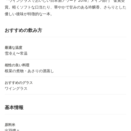
「ワイングラスでおいしい日本酒アワード 2016」メイン部門 金賞受
賞。軽くソフトな口当たり、華やかで甘みのある吟醸香、さらりとした
優しい後味が特徴的な一本。
おすすめの飲み方
最適な温度
雪冷え〜常温
相性の良い料理
根菜の煮物・あさりの酒蒸し
おすすめのグラス
ワイングラス
基本情報
原料米
出羽燦々