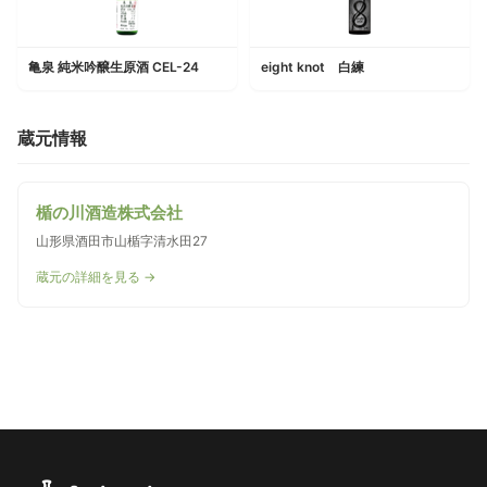
亀泉 純米吟醸生原酒 CEL-24
eight knot 白練
蔵元情報
楯の川酒造株式会社
山形県酒田市山楯字清水田27
蔵元の詳細を見る →