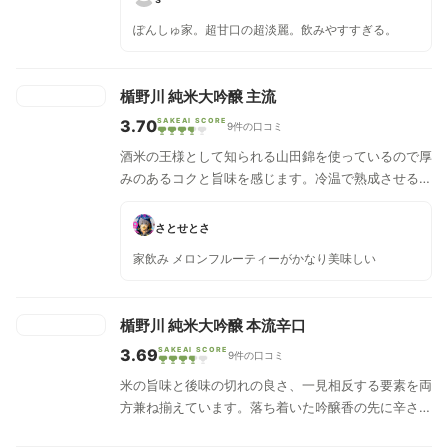
に」新鮮味溢れており、美味しさを追求輪郭がくっき
ぽんしゅ家。超甘口の超淡麗。飲みやすすぎる。
りとした甘味・旨味が口の中で躍動し、飲みやすくス
ッキリとしていますが、軽めの酒が多い楯野川の中で
も程よい旨味感があります。
楯野川 純米大吟醸 主流
3.70
SAKEAI SCORE
9件の口コミ
酒米の王様として知られる山田錦を使っているので厚
みのあるコクと旨味を感じます。冷温で熟成させるこ
とで、カラメルのような風味のしっとりとしたお酒を
あじわ
さとせとさ
家飲み メロンフルーティーがかなり美味しい
楯野川 純米大吟醸 本流辛口
3.69
SAKEAI SCORE
9件の口コミ
米の旨味と後味の切れの良さ、一見相反する要素を両
方兼ね揃えています。落ち着いた吟醸香の先に辛さと
旨味を感じさせつつ、スパっと爽快な切れ味が心地良