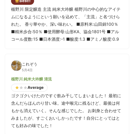
Best!!
楯野川 限定醸造 主流 純米大吟醸 楯野川の中心的なアイテ
ムになるようにという願いを込めて、「主流」と名づけら
れた。 香り華やか、深い味わい。 ■原料米:山田錦100％
■精米歩合:50％ ■使用酵母:山形KA、協会1801号 ■アル
コール度数:15 ■日本酒度:-1 ■酸度:1.3 ■アミノ酸度:0.9
これぞう
5月4日
楯野川 純米大吟醸 清流
Average
ゴクゴクいけたのですぐ飲み干してしまいました！ 最初に
含んだらほんのり甘い味。途中喉元に残るけど、最後は何
もかも消えていく。そんな感じでした。 お刺身と合わせて
みましたが、すごくおいしかったです！自分にとってはと
ても好みの味でした！