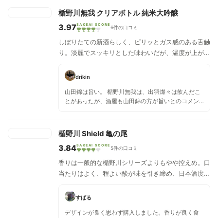
いlバランスのお酒です。楯野川のラインナップの中
では最も辛く食事と合わせやすい食中酒です。
楯野川無我 クリアボトル 純米大吟醸
3.97
SAKEAI SCORE
6件の口コミ
しぼりたての新酒らしく、ピリッとガス感のある舌触
り。淡麗でスッキリとした味わいだが、温度が上がる
と旨味が増してくる。
drikin
山田錦は旨い。 楯野川無我は、出羽燦々は飲んだこ
とがあったが、酒屋も山田錦の方が旨いとのコメン
ト通り、クリアボトルの山田錦の方が旨い。 純米大
吟醸しか扱わない、楯野川らしい旨い味わい。
楯野川 Shield 亀の尾
3.84
SAKEAI SCORE
5件の口コミ
香りは一般的な楯野川シリーズよりもやや控えめ。口
当たりはよく、程よい酸が味を引き締め、日本酒度の
数値ほどの甘さは感じない。気品のある香りは食中酒
に相応しく、甘酸の均整に優れた芯のあるお酒。
すばる
デザインが良く思わず購入しました。香りが良く食