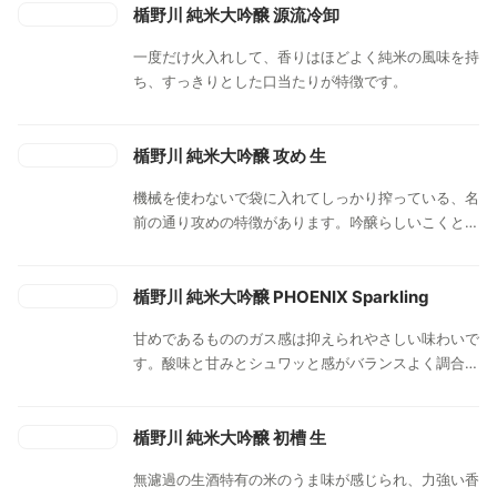
楯野川 純米大吟醸 源流冷卸
一度だけ火入れして、香りはほどよく純米の風味を持
ち、すっきりとした口当たりが特徴です。
楯野川 純米大吟醸 攻め 生
機械を使わないで袋に入れてしっかり搾っている、名
前の通り攻めの特徴があります。吟醸らしいこくと生
酒のうまみが広がります。
楯野川 純米大吟醸 PHOENIX Sparkling
甘めであるもののガス感は抑えられやさしい味わいで
す。酸味と甘みとシュワッと感がバランスよく調合さ
れています。
楯野川 純米大吟醸 初槽 生
無濾過の生酒特有の米のうま味が感じられ、力強い香