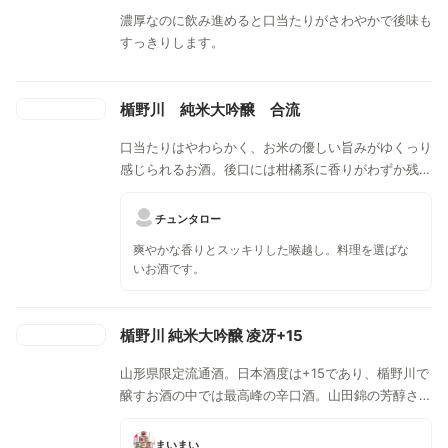
濃厚なのに飲み進めると口当たりがさわやかで後味も
すっきりします。
楯野川 純米大吟醸 合流
口当たりはやわらかく、お米の優しい旨みがゆくっり
感じられるお酒。後口には柑橘系に香りがわずか残る
食中酒にオススメの一本。
チュンタロー
爽やかな香りとスッキリした喉越し。料理を選ばな
いお酒です。
楯野川 純米大吟醸 凌冴+15
山形県限定流通酒。日本酒度は+15であり、楯野川で
醸すお酒の中では最高峰の辛口酒。山田錦の芳醇さと
爽快な切れ味が特徴。食中酒としておすすめ。
まいまい