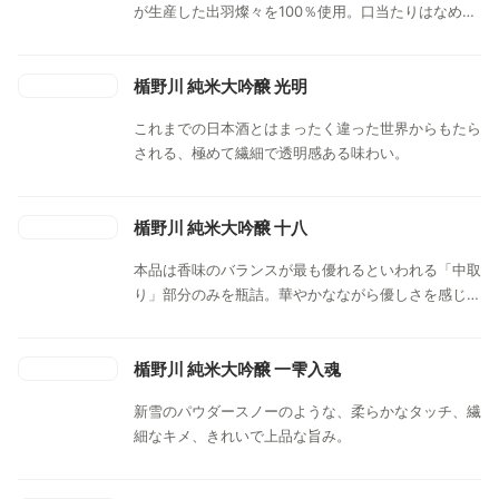
が生産した出羽燦々を100％使用。口当たりはなめら
かで、優しい甘味と旨みがきめ細やかに広がります。
楯野川 純米大吟醸 光明
これまでの日本酒とはまったく違った世界からもたら
される、極めて繊細で透明感ある味わい。
楯野川 純米大吟醸 十八
本品は香味のバランスが最も優れるといわれる「中取
り」部分のみを瓶詰。華やかなながら優しさを感じる
上品な香り、スッと下に広がる米の柔らかな甘味と深
い旨み。楯の川酒造渾身の一品。
楯野川 純米大吟醸 一雫入魂
新雪のパウダースノーのような、柔らかなタッチ、繊
細なキメ、きれいで上品な旨み。