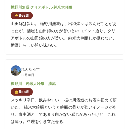
と近い系統の味を掛け合わせがオススメ。
楯野川無我 クリアボトル 純米大吟醸
Best!!
山田錦は旨い。 楯野川無我は、出羽燦々は飲んだことがあ
ったが、酒屋も山田錦の方が旨いとのコメント通り、クリ
アボトルの山田錦の方が旨い。 純米大吟醸しか扱わない、
楯野川らしい旨い味わい。
れんたろす
12月18日
楯野川 純米大吟醸 清流
Best!!
スッキリ辛口。飲みやすい！ 楯の川酒造のお酒を初めて頂
いた。 純米大吟醸というと吟醸の香りが強いイメージがあ
り、食中酒としてあまり向かない感じがあったけど、これ
は違う。料理を引き立たせる。