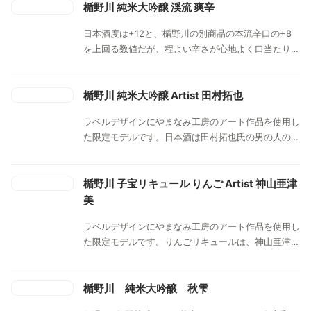
楯野川 純米大吟醸 渓流 爽辛
日本酒度は+12と、楯野川の別商品の本流辛口の+8
を上回る数値だが、程よい辛さが心地よく口当たりは
まろやかで飲みやすい酒。飲み頃の温度は冷たい温
度。よく冷やしてより爽快に。
楯野川 純米大吟醸 Artist 田村拓也
ラベルデザインにやまなみ工房のアート作品を使用し
た限定モデルです。日本酒は田村拓也氏の男の人のデ
ザインをラベルに採用しました。アルコール度数は
14度台と若干低く設計され、軽くソフトな口当たり
と爽やかな果実を思わせる香りが特徴です。
楯野川 子宝リキュール りんご Artist 神山亜津
美
ラベルデザインにやまなみ工房のアート作品を使用し
た限定モデルです。りんごリキュールは、神山亜津美
氏のりんごのデザインをラベルに採用しました。ロッ
クまたはソーダ割り、冷やしてそのまま、他のリキュ
ールとのミックスなどがおすすめです。
楯野川 純米大吟醸 秋雫