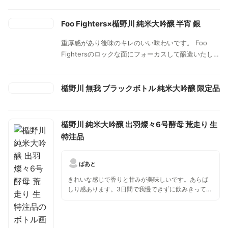
広がりのある酸味を追求。控えめな香りと酒米本来の
膨よかで素朴な味わいを、特徴的な酸味が綺麗にまと
めあげる食中酒向きの酒質。
Foo Fighters×楯野川 純米大吟醸 半宵 銀
重厚感があり後味のキレのいい味わいです。 Foo
Fightersのロックな面にフォーカスして醸造いたしま
した。しっかりとした骨格のある口当たりと凛とした
佇まいが、明日への活力を与えてくれます。
楯野川 無我 ブラックボトル 純米大吟醸 限定品
楯野川 純米大吟醸 出羽燦々6号酵母 荒走り 生
特注品
ばあと
きれいな感じで香りと甘みが美味しいです。あらば
しり感あります。3日間で我慢できずに飲みきってし
まったので、変化はあまり感じませんでしたが、開
けたてもピチピチしすぎ感はなかったです。