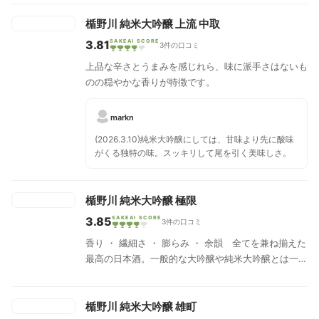
楯野川 純米大吟醸 上流 中取
3.81
SAKEAI SCORE
3件の口コミ
上品な辛さとうまみを感じれら、味に派手さはないも
のの穏やかな香りが特徴です。
markn
(2026.3.10)純米大吟醸にしては、甘味より先に酸味
がくる独特の味。スッキリして尾を引く美味しさ。
楯野川 純米大吟醸 極限
3.85
SAKEAI SCORE
3件の口コミ
香り ・ 繊細さ ・ 膨らみ ・ 余韻 全てを兼ね揃えた
最高の日本酒。一般的な大吟醸や純米大吟醸とは一味
違った日本酒の可能性を感じながら、日本酒の極致。
楯野川 純米大吟醸 雄町