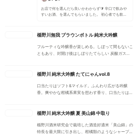
お店で何を選んだら良いかわからず🔰 辛口で飲みや
すいお酒、を選んでもらいました。 初心者でも飲み
やすく、後味もスッキリと感じました。
楯野川無我 ブラウンボトル 純米大吟醸
フルーティな吟醸香が楽しめる。しぼって間もないこ
ともあり、封開け後はしぼりたてらしい 炭酸ガスを
感じさせるフレッシュでシュワシュワしたガス感があ
る。飲みづらさはなく、日本酒初心者でも無理なく楽
しめる。甘さもあるのでよく冷やして。
楯野川 純米大吟醸 たてにゃんvol.8
口当たりはソフト&マイルド。ふんわり広がる吟醸
香。爽やかな柑橘系果実を想わす香り、口当たりは柔
らかく滑らか、程よいボリューム感のしなやかな旨味
が心地よく口中に広がるウマさ。
楯野川 純米大吟醸 夏 美山錦 中取り
楯野川酒米研究会で栽培した酒造好適米「美山錦」の
特長を最大限に引き出し、柑橘類のようなシャープで