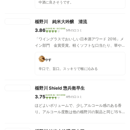
中酒に良さそうです。
楯野川 純米大吟醸 清流
3.86
SAKEAI SCORE
5件の口コミ
「ワイングラスでおいしい日本酒アワード 2016」メ
イン部門 金賞受賞。軽くソフトな口当たり、華やか
で甘みのある吟醸香、さらりとした優しい後味が特徴
的な一本。
やす
辛口で、旨口。スッキリで喉に沁みる
楯野川 Shield 惣兵衛早生
3.75
SAKEAI SCORE
4件の口コミ
ほどよいボリュームで、少しアルコール感のある香
り。アルコール度数は他の楯野川の製品と同じ15％
だが、やや度数が高い印象。酸味と苦味を感じ、後残
りせず複雑な旨味を感じさせる。すっきり、あっさり