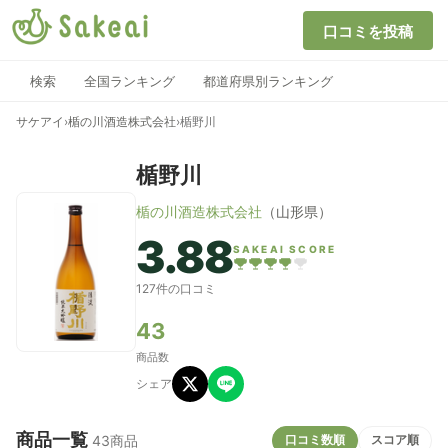
口コミを投稿
検索
全国ランキング
都道府県別ランキング
サケアイ
›
楯の川酒造株式会社
›
楯野川
楯野川
楯の川酒造株式会社
（山形県）
3.88
SAKEAI SCORE
127件の口コミ
43
商品数
シェア
商品一覧
口コミ数順
スコア順
43商品