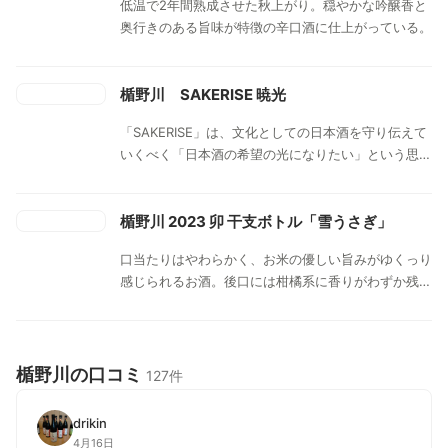
低温で2年間熟成させた秋上がり。穏やかな吟醸香と
奥行きのある旨味が特徴の辛口酒に仕上がっている。
楯野川 SAKERISE 暁光
「SAKERISE」は、文化としての日本酒を守り伝えて
いくべく「日本酒の希望の光になりたい」という思い
から始動した、新たなる価値を見出すプロジェクト。
卓越した技術を活かし、蔵人が0.1℃単位で温度を調
整するほど丁寧に細やかに管理して醸された日本酒。
楯野川 2023 卯 干支ボトル「雪うさぎ」
雪女神らしさを存分に引き出した「穏やかで細やか」
口当たりはやわらかく、お米の優しい旨みがゆくっり
と「心地よい余韻」を生み出した一本。「稲作指標」
感じられるお酒。後口には柑橘系に香りがわずか残る
という日本酒業界では珍しい指標をラベルに表示。商
食中酒にオススメの一本。新年を彩る“干支ボトル
品1本を醸造するのに必要な田んぼの面積で、暁光は
は、酸味のある味わいや柑橘系の香りが特徴的な白麹
3.90平方メートル(たたみ2.36畳分)。
仕込みの純米大吟醸であり、お正月に相応しい味わい
のお酒。控えめな吟醸香、さっぱり・すっきりとした
楯野川の口コミ
127件
味わいだけでなく、甘さをしっかりと残した酒質を目
指した一本。 「柑橘類を絞って食べる料理」や「味
drikin
や旨味の濃い料理」「甘みの強い食べ物」など、酒質
4月16日