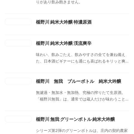
りがあり飲み飽きません。
楯野川 純米大吟醸 特濃原酒
楯野川 純米大吟醸 渓流爽辛
味わい、飲みごたえ、飲みやすさの全てを兼ね備え
た、日本酒ビギナーにも通にも喜ばれるキリッと爽快
なお酒です。
楯野川 無我 ブルーボトル 純米大吟醸
無濾過・無加水・無加熱、究極の搾りたて生原酒。
「楯野川無我」は、通常では蔵人だけが味わうことが
できる、槽口の臨場感、雰囲気、香り、空気をそのま
ま新鮮な状態で届ける一本。
楯野川 無我 グリーンボトル 純米大吟醸
シリーズ第2弾のグリーンボトルは、庄内の契約農家