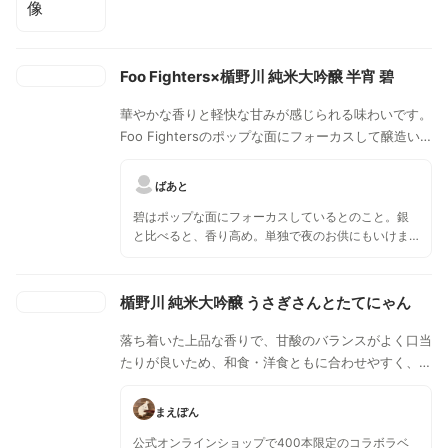
Foo Fighters×楯野川 純米大吟醸 半宵 碧
華やかな香りと軽快な甘みが感じられる味わいです。
Foo Fightersのポップな面にフォーカスして醸造い
たしました。日々の疲れを癒してくれるような優しい
口当たりと甘みが体全体に染み渡ります。
ばあと
碧はポップな面にフォーカスしているとのこと。銀
と比べると、香り高め。単独で夜のお供にもいけま
す。
楯野川 純米大吟醸 うさぎさんとたてにゃん
落ち着いた上品な香りで、甘酸のバランスがよく口当
たりが良いため、和食・洋食ともに合わせやすく、少
し温めて「ぬる燗」にするのもオススメ。
まえぽん
公式オンラインショップで400本限定のコラボラベ