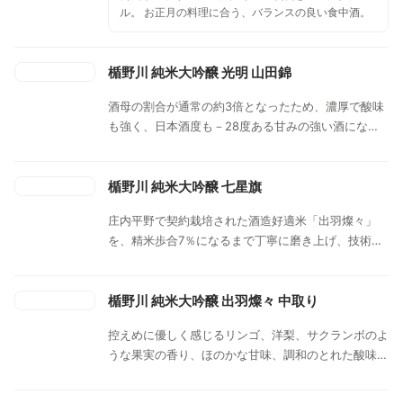
ル。 お正月の料理に合う、バランスの良い食中酒。
楯野川 純米大吟醸 光明 山田錦
酒母の割合が通常の約3倍となったため、濃厚で酸味
も強く、日本酒度も－28度ある甘みの強い酒になっ
た。これまでの日本酒とはまったく違った世界からも
たらされる、極めて繊細で透明感ある味わい。
楯野川 純米大吟醸 七星旗
庄内平野で契約栽培された酒造好適米「出羽燦々」
を、精米歩合7％になるまで丁寧に磨き上げ、技術の
粋を集め醸した。
楯野川 純米大吟醸 出羽燦々 中取り
控えめに優しく感じるリンゴ、洋梨、サクランボのよ
うな果実の香り、ほのかな甘味、調和のとれた酸味、
丸味のある余韻を感じる、まろやかな純米大吟醸酒。