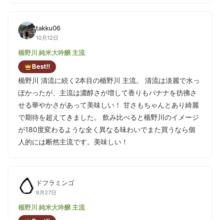
takku06
10月12日
楯野川 純米大吟醸 主流
Best!!
楯野川 清流に続く2本目の楯野川 主流。 清流は淡麗で水っ
ぽかったが、主流は濃醇さが増して香りもバナナを彷彿さ
せる華やかさがあって美味しい！ 甘さもちゃんとあり綺麗
で期待を超えてきました。 飲み比べると楯野川のイメージ
が180度変わるような全く異なる味わいでまた買うなら個
人的には断然主流です。美味しい！
ドフラミンゴ
9月27日
楯野川 純米大吟醸 主流