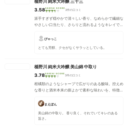
とした淡麗な楯野川の酒には珍しく、味わい深さに主
楯野川 純米大吟醸 三十三
眼を置いたお酒。
3.58
SAKEAI SCORE
3件の口コミ
派手すぎず穏やかで清々しい香り、なめらかで繊細な
やさしい口当たり、さらりと流れるようなキレイで上
品な旨味は、楯野川が目指す上質でありながらも飽き
ることなく誰もが楽しめる高い満足度の酒質。
びゃっこ
とても芳醇、クセがなくサラッとしている。
楯野川 純米大吟醸 美山錦 中取り
3.78
SAKEAI SCORE
3件の口コミ
柑橘類のようなシャープで広がりのある酸味。控えめ
な香りと酒米本来の膨よかで素朴な味わいを、特徴的
な酸味が綺麗にまとめあげる食中酒向きの酒質。
まえぽん
美山錦の中取り。 香り良く、それでいてキレのある
旨さ。