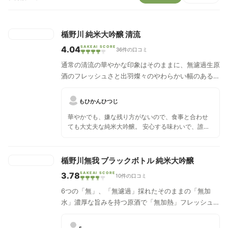
楯野川 純米大吟醸 清流
4.04
SAKEAI SCORE
36件の口コミ
通常の清流の華やかな印象はそのままに、無濾過生原
酒のフレッシュさと出羽燦々のやわらかい幅のある旨
味を味わうことができます。
もひかんひつじ
華やかでも、嫌な残り方がないので、食事と合わせ
ても大丈夫な純米大吟醸。 安心する味わいで、誰に
でもおすすめ出来る。
楯野川無我 ブラックボトル 純米大吟醸
3.78
SAKEAI SCORE
10件の口コミ
6つの「無」、「無濾過」採れたそのままの「無加
水」濃厚な旨みを持つ原酒で「無加熱」フレッシュな
生酒として「泡を立てない」自然な発泡感を残したま
ま「時間を置かない」上槽当日に瓶詰め「無我夢中
s