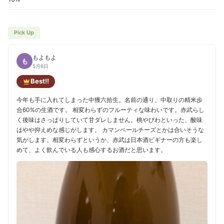
Pick Up
もよもよ
も
5月6日
Best!!
今年も手に入れてしまった中獲六拾生。名前の通り、中取りの精米歩
合60%の生酒です。 相変わらずのフルーティな味わいです。赤武らし
く後味はさっぱりしていて甘ダレしません。桃やびわといった、酸味
はやや抑えめな感じがします。 カマンベールチーズとかは合いそうな
気がします。相変わらずというか、赤武は日本酒ビギナーの方も楽し
めて、よく飲んでいる人も感心するお酒だと思います。