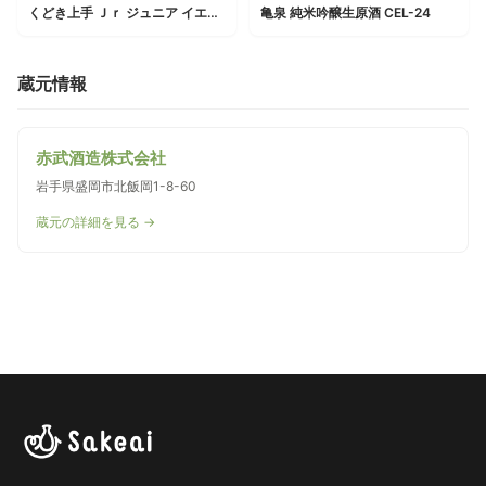
くどき上手 Ｊｒ ジュニア イエロー 純米大吟醸
亀泉 純米吟醸生原酒 CEL-24
蔵元情報
赤武酒造株式会社
岩手県盛岡市北飯岡1-8-60
蔵元の詳細を見る →