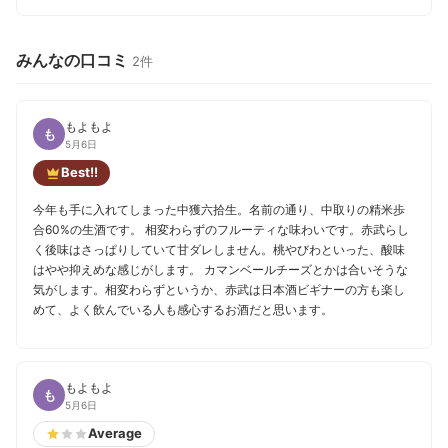
みんなの口コミ
2件
もよもよ
も
5月6日
Best!!
今年も手に入れてしまった中獲六拾生。名前の通り、中取りの精米歩
合60%の生酒です。 相変わらずのフルーティな味わいです。赤武らし
く後味はさっぱりしていて甘ダレしません。桃やびわといった、酸味
はやや抑えめな感じがします。 カマンベールチーズとかは合いそうな
気がします。相変わらずというか、赤武は日本酒ビギナーの方も楽し
めて、よく飲んでいる人も感心するお酒だと思います。
もよもよ
も
5月6日
Average