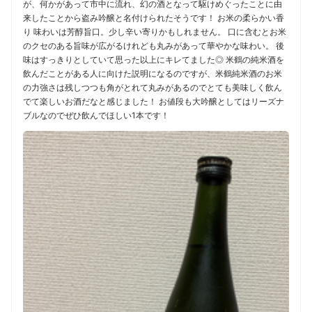
が、何かがあって市中に流れ、幻の酒となって駆けめぐったことに由
来したことから盗み吟醸と名付けられたそうです！ お米の柔らかい香
り 味わいは芳醇旨口。少し辛い寄りかもしれません。 口に含むとお米
のクセのある旨味が広がるけれども丸みがあって華やかな味わい。 後
味はすっきりとしていて思った以上にキレてました◎ 米鶴の純米酒を
飲んだことがある人に向けた説明になるのですが、米鶴純米酒のお米
の力強さは残しつつも角がとれて丸みがあるのでとても美味しく飲ん
でて楽しいお酒だなと感じました！ お値段も大吟醸としてはリーズナ
ブルなのでぜひ飲んでほしい1本です！