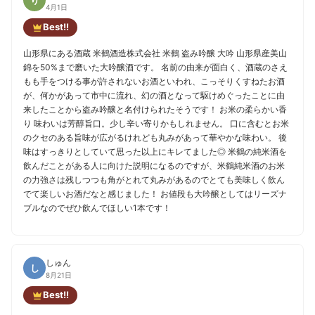
り
4月1日
Best!!
山形県にある酒蔵 米鶴酒造株式会社 米鶴 盗み吟醸 大吟 山形県産美山
錦を50%まで磨いた大吟醸酒です。 名前の由来が面白く、酒蔵のさえ
もも手をつける事が許されないお酒といわれ、こっそりくすねたお酒
が、何かがあって市中に流れ、幻の酒となって駆けめぐったことに由
来したことから盗み吟醸と名付けられたそうです！ お米の柔らかい香
り 味わいは芳醇旨口。少し辛い寄りかもしれません。 口に含むとお米
のクセのある旨味が広がるけれども丸みがあって華やかな味わい。 後
味はすっきりとしていて思った以上にキレてました◎ 米鶴の純米酒を
飲んだことがある人に向けた説明になるのですが、米鶴純米酒のお米
の力強さは残しつつも角がとれて丸みがあるのでとても美味しく飲ん
でて楽しいお酒だなと感じました！ お値段も大吟醸としてはリーズナ
ブルなのでぜひ飲んでほしい1本です！
しゅん
し
8月21日
Best!!