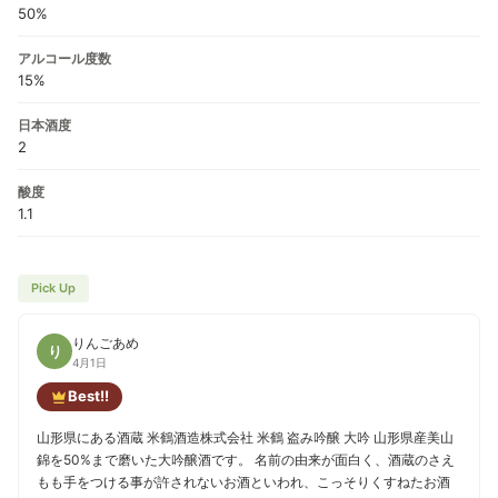
50%
アルコール度数
15%
日本酒度
2
酸度
1.1
Pick Up
りんごあめ
り
4月1日
Best!!
山形県にある酒蔵 米鶴酒造株式会社 米鶴 盗み吟醸 大吟 山形県産美山
錦を50%まで磨いた大吟醸酒です。 名前の由来が面白く、酒蔵のさえ
もも手をつける事が許されないお酒といわれ、こっそりくすねたお酒