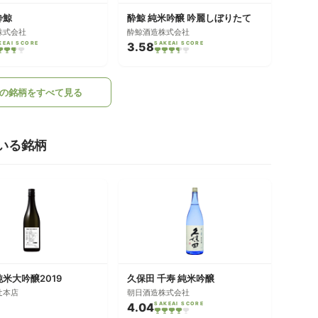
酔鯨
酔鯨 純米吟醸 吟麗しぼりたて
株式会社
酔鯨酒造株式会社
KEAI SCORE
3.58
SAKEAI SCORE
の銘柄をすべて見る
いる銘柄
純米大吟醸2019
久保田 千寿 純米吟醸
辻本店
朝日酒造株式会社
4.04
SAKEAI SCORE