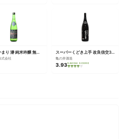
竹林 ふかまり 瀞 純米吟醸 無濾過生原酒
スーパーくどき上手 改良信交30 純米大吟醸 生詰
株式会社
亀の井酒造
3.93
SAKEAI SCORE