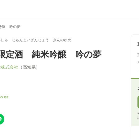
吟醸 吟の夢
いしゅ じゅんまいぎんじょう ぎんのゆめ
限定酒 純米吟醸 吟の夢
造株式会社
（高知県）
CORE