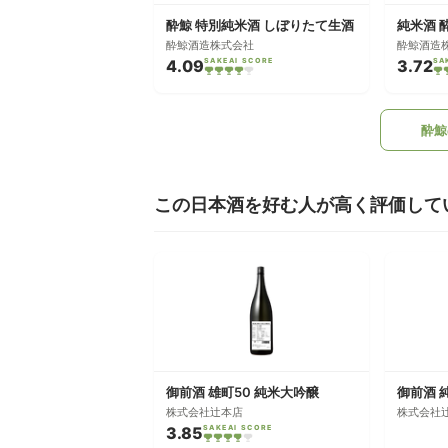
酔鯨 特別純米酒 しぼりたて生酒
純米酒 
酔鯨酒造株式会社
酔鯨酒造
4.09
SAKEAI SCORE
3.72
SA
酔鯨
この日本酒を好む人が高く評価して
御前酒 雄町50 純米大吟醸
御前酒 
株式会社辻本店
株式会社
3.85
SAKEAI SCORE