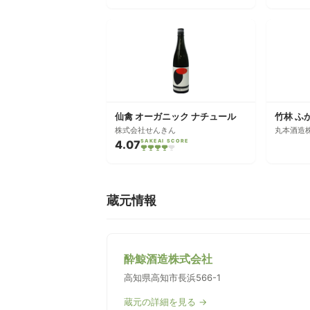
仙禽 オーガニック ナチュール
株式会社せんきん
丸本酒造
4.07
SAKEAI SCORE
蔵元情報
酔鯨酒造株式会社
高知県高知市長浜566-1
蔵元の詳細を見る →