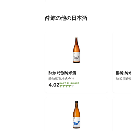
酔鯨の他の日本酒
酔鯨 特別純米酒
酔鯨 純
酔鯨酒造株式会社
酔鯨酒造
4.02
SAKEAI SCORE