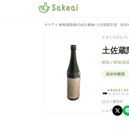
サケアイ
›
酔鯨酒造株式会社
›
酔鯨
›
土佐蔵限定酒 純米
とさぐらげんて
土佐蔵
酔鯨
/
酔鯨酒
純米吟醸酒
-
SAKEAI S
口コミ受付中
シェア