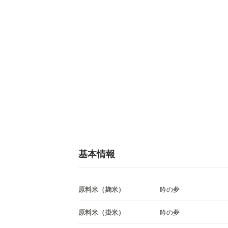
基本情報
原料米（麹米）
吟の夢
原料米（掛米）
吟の夢