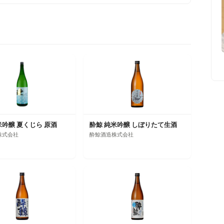
米吟醸 夏くじら 原酒
酔鯨 純米吟醸 しぼりたて生酒
株式会社
酔鯨酒造株式会社