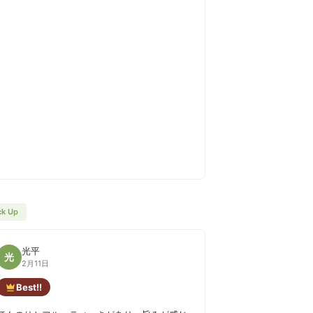
ck Up
光平
光
2月11日
Best!!