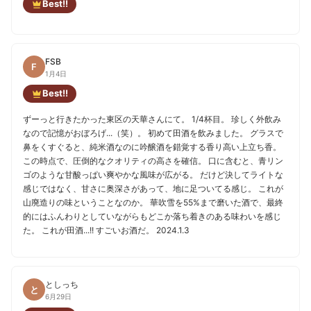
Best!!
FSB
F
1月4日
Best!!
ずーっと行きたかった東区の天華さんにて。 1/4杯目。 珍しく外飲み
なので記憶がおぼろげ...（笑）。 初めて田酒を飲みました。 グラスで
鼻をくすぐると、純米酒なのに吟醸酒を錯覚する香り高い上立ち香。
この時点で、圧倒的なクオリティの高さを確信。 口に含むと、青リン
ゴのような甘酸っぱい爽やかな風味が広がる。 だけど決してライトな
感じではなく、甘さに奥深さがあって、地に足ついてる感じ。 これが
山廃造りの味ということなのか。 華吹雪を55%まで磨いた酒で、最終
的にはふんわりとしていながらもどこか落ち着きのある味わいを感じ
た。 これが田酒...!! すごいお酒だ。 2024.1.3
としっち
と
6月29日