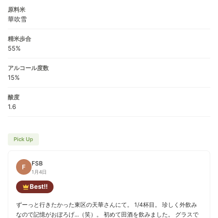
原料米
華吹雪
精米歩合
55%
アルコール度数
15%
酸度
1.6
Pick Up
FSB
F
1月4日
Best!!
ずーっと行きたかった東区の天華さんにて。 1/4杯目。 珍しく外飲み
なので記憶がおぼろげ...（笑）。 初めて田酒を飲みました。 グラスで