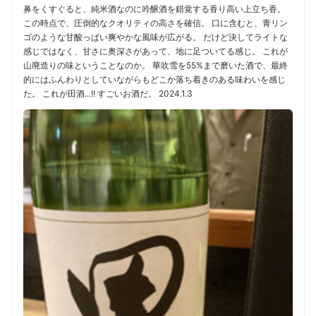
鼻をくすぐると、純米酒なのに吟醸酒を錯覚する香り高い上立ち香。
この時点で、圧倒的なクオリティの高さを確信。 口に含むと、青リン
ゴのような甘酸っぱい爽やかな風味が広がる。 だけど決してライトな
感じではなく、甘さに奥深さがあって、地に足ついてる感じ。 これが
山廃造りの味ということなのか。 華吹雪を55%まで磨いた酒で、最終
的にはふんわりとしていながらもどこか落ち着きのある味わいを感じ
た。 これが田酒...!! すごいお酒だ。 2024.1.3