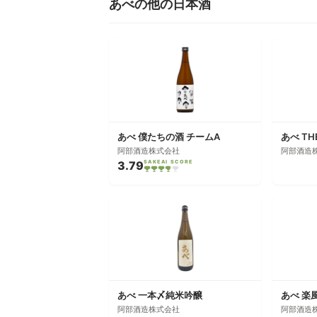
あべの他の日本酒
あべ 僕たちの酒 チームA
あべ TH
阿部酒造株式会社
阿部酒造
3.79
SAKEAI SCORE
あべ 一本〆純米吟醸
あべ 楽
阿部酒造株式会社
阿部酒造