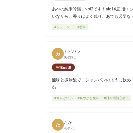
あべの純米吟醸、vol2です！alc14度 
いながら、香りはよく残り、あても必要な
#ジューシー
#旨味
カピバラ
カ
6月29日
Best!!
酸味と微炭酸で、シャンパンのように飲めそ
🍶
#キレがいい
#爽やかな酸味
#日本酒初心者に
たか
た
4月17日