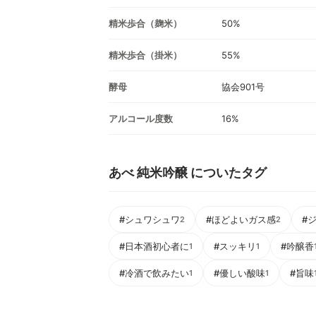
精米歩合（麹米）
50%
精米歩合（掛米）
55%
酵母
協会901号
アルコール度数
16%
あべ 純米吟醸 についたタグ
#シュワシュワ
#ほどよいガス感
#
2
2
#日本酒初心者に
#スッキリ
#吟醸香
1
1
#冷酒で飲みたい
#優しい酸味
#旨味
1
1