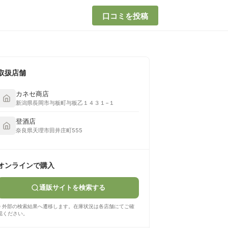
口コミを投稿
取扱店舗
カネセ商店
新潟県長岡市与板町与板乙１４３１−１
登酒店
奈良県天理市田井庄町555
オンラインで購入
通販サイトを検索する
※ 外部の検索結果へ遷移します。在庫状況は各店舗にてご確
認ください。