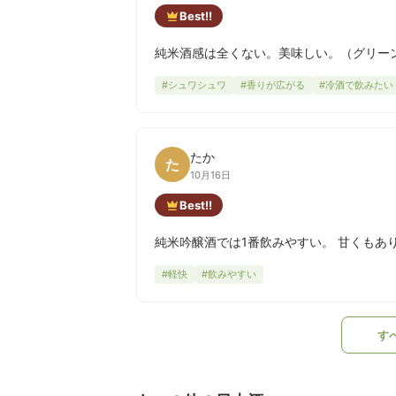
Best!!
純米酒感は全くない。美味しい。（グリー
#シュワシュワ
#香りが広がる
#冷酒で飲みたい
たか
た
10月16日
Best!!
純米吟醸酒では1番飲みやすい。 甘くもあ
#軽快
#飲みやすい
す