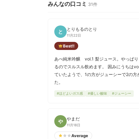
みんなの口コミ
31件
とりもるのとり
と
11月22日
Best!!
あべ純米吟醸 vol.1 梨ジュース。やっ
るのでスルスル飲めます。 因みにうちはvol
ていたようで、1の方がジューシーで2の
た。
#ほどよいガス感
#優しい酸味
#ジューシー
やまだ
や
11月18日
Average