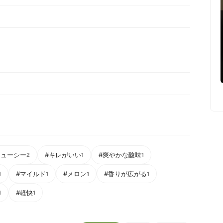
ジューシー
#キレがいい
#爽やかな酸味
2
1
1
#マイルド
#メロン
#香りが広がる
1
1
1
1
#軽快
1
1