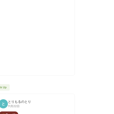
ck Up
とりもるのとり
と
11月22日