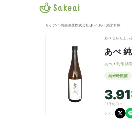
サケアイ
›
阿部酒造株式会社
›
あべ
›
あべ 純米吟醸
あべ じゅんまい
あべ 
あべ
/
阿部酒
純米吟醸酒
3.91
31件の口コミ
シェア