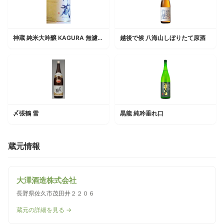
神蔵 純米大吟醸 KAGURA 無濾過 生原酒 白
越後で候 八海山しぼりたて原酒
〆張鶴 雪
黒龍 純吟垂れ口
蔵元情報
大澤酒造株式会社
長野県佐久市茂田井２２０６
蔵元の詳細を見る →