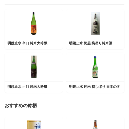
明鏡止水 辛口 純米大吟醸
明鏡止水 勢起 袋吊り純米酒
明鏡止水 ｍ11 純米大吟醸
明鏡止水 純米 初しぼり 日本の冬
おすすめの銘柄