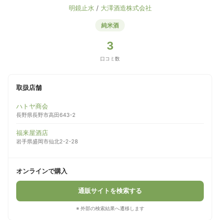
明鏡止水
/
大澤酒造株式会社
純米酒
3
口コミ数
取扱店舗
ハトヤ商会
長野県長野市高田643-2
福来屋酒店
岩手県盛岡市仙北2-2-28
オンラインで購入
通販サイトを検索する
※ 外部の検索結果へ遷移します