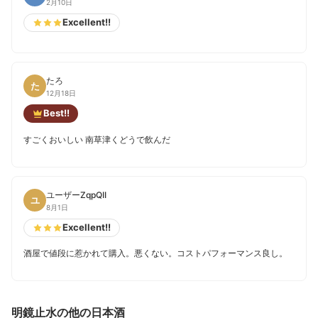
2月10日
Excellent!!
たろ
た
12月18日
Best!!
すごくおいしい 南草津くどうで飲んだ
ユーザーZqpQII
ユ
8月1日
Excellent!!
酒屋で値段に惹かれて購入。悪くない。コストパフォーマンス良し。
明鏡止水の他の日本酒