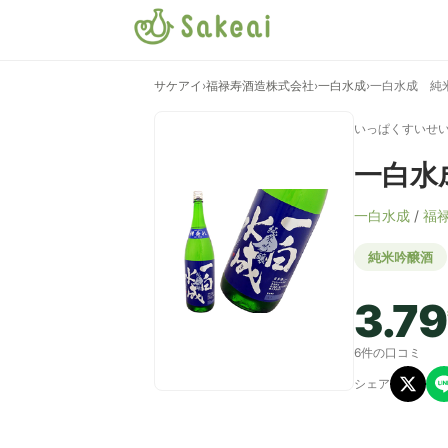
サケアイ
›
福禄寿酒造株式会社
›
一白水成
›
一白水成 純
いっぱくすいせ
一白水
一白水成
/
福
純米吟醸酒
3.79
6件の口コミ
シェア