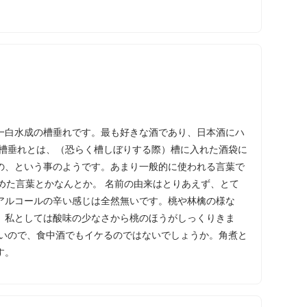
一白水成の槽垂れです。最も好きな酒であり、日本酒にハ
も槽垂れとは、（恐らく槽しぼりする際）槽に入れた酒袋に
の、という事のようです。あまり一般的に使われる言葉で
めた言葉とかなんとか。 名前の由来はとりあえず、とて
アルコールの辛い感じは全然無いです。桃や林檎の様な
。私としては酸味の少なさから桃のほうがしっくりきま
ないので、食中酒でもイケるのではないでしょうか。角煮と
す。