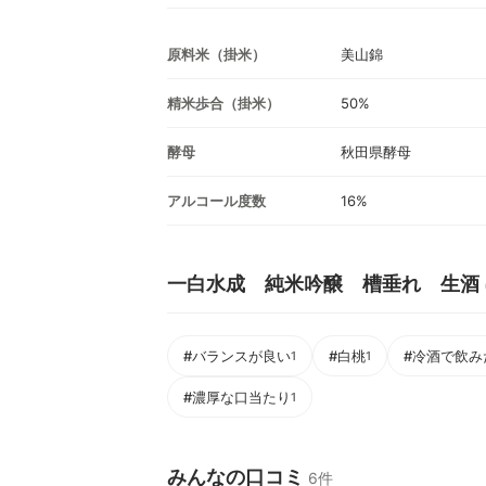
原料米（掛米）
美山錦
精米歩合（掛米）
50%
酵母
秋田県酵母
アルコール度数
16%
一白水成 純米吟醸 槽垂れ 生酒
#バランスが良い
#白桃
#冷酒で飲み
1
1
#濃厚な口当たり
1
みんなの口コミ
6件