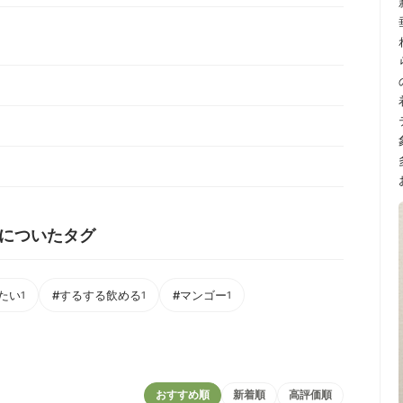
 についたタグ
たい
#するする飲める
#マンゴー
1
1
1
おすすめ順
新着順
高評価順