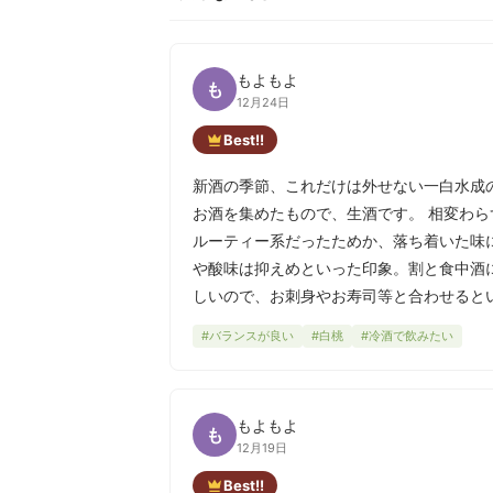
もよもよ
も
12月24日
Best!!
新酒の季節、これだけは外せない一白水成
お酒を集めたもので、生酒です。 相変わ
ルーティー系だったためか、落ち着いた味
や酸味は抑えめといった印象。割と食中酒
しいので、お刺身やお寿司等と合わせると
#バランスが良い
#白桃
#冷酒で飲みたい
もよもよ
も
12月19日
Best!!