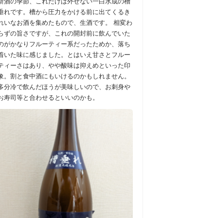
新酒の季節、これだけは外せない一白水成の槽
垂れです。槽から圧力をかける前に出てくるき
れいなお酒を集めたもので、生酒です。 相変わ
らずの旨さですが、これの開封前に飲んでいた
のがかなりフルーティー系だったためか、落ち
着いた味に感じました。とはいえ甘さとフルー
ティーさはあり、やや酸味は抑えめといった印
象。割と食中酒にもいけるのかもしれません。
多分冷で飲んだほうが美味しいので、お刺身や
お寿司等と合わせるといいのかも。