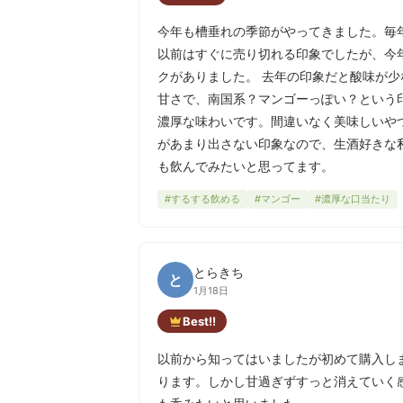
今年も槽垂れの季節がやってきました。毎
以前はすぐに売り切れる印象でしたが、今
クがありました。 去年の印象だと酸味が
甘さで、南国系？マンゴーっぽい？という
濃厚な味わいです。間違いなく美味しいや
があまり出さない印象なので、生酒好きな
も飲んでみたいと思ってます。
#するする飲める
#マンゴー
#濃厚な口当たり
とらきち
と
1月18日
Best!!
以前から知ってはいましたが初めて購入し
ります。しかし甘過ぎずすっと消えていく