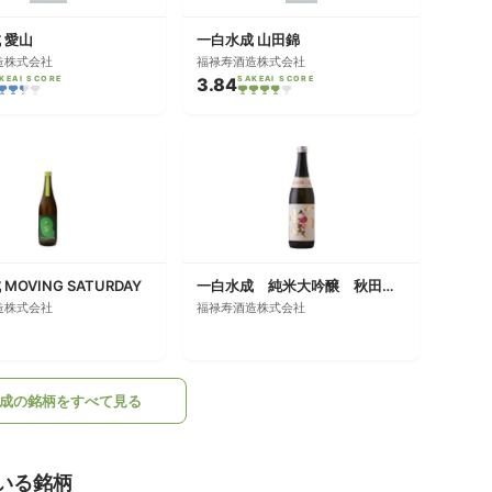
 愛山
一白水成 山田錦
造株式会社
福禄寿酒造株式会社
KEAI SCORE
3.84
SAKEAI SCORE
MOVING SATURDAY
一白水成 純米大吟醸 秋田酒こまち
造株式会社
福禄寿酒造株式会社
成の銘柄をすべて見る
いる銘柄