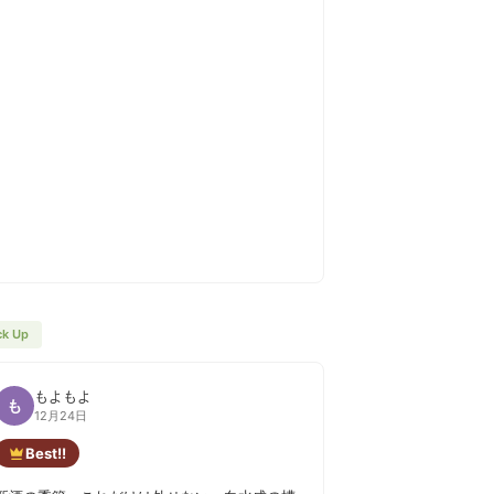
ck Up
もよもよ
も
12月24日
Best!!