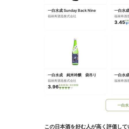
一白水成 Sunday Back Nine
一白水成
福禄寿酒造株式会社
福禄寿酒
3.45
SA
一白水成 純米吟醸 袋吊り
一白水成 
福禄寿酒造株式会社
福禄寿酒
3.96
SAKEAI SCORE
一白水
この日本酒を好む人が高く評価して