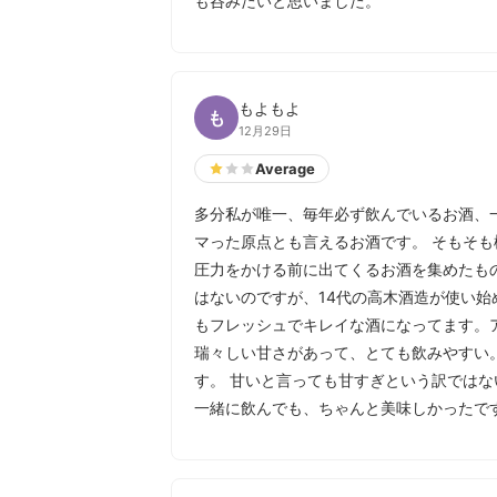
も呑みたいと思いました。
もよもよ
も
12月29日
Average
多分私が唯一、毎年必ず飲んでいるお酒、
マった原点とも言えるお酒です。 そもそ
圧力をかける前に出てくるお酒を集めたも
はないのですが、14代の高木酒造が使い始
もフレッシュでキレイな酒になってます。
瑞々しい甘さがあって、とても飲みやすい
す。 甘いと言っても甘すぎという訳では
一緒に飲んでも、ちゃんと美味しかったで