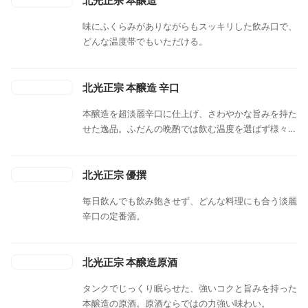
北光正宗 本醸造
味にふくらみがありながらもスッキリした飲み口で、
どんな温度帯でもいただける。
北光正宗 本醸造 辛口
本醸造を超淡麗辛口に仕上げ、さわやかな旨みを持た
せた逸品。ふだんの晩酌では飲む温度を選ばず様々な
料理に寄り添う。花冷えや常温では煮物などと。寒く
なった日の夕べには上燗を付けて暖かいお鍋と。
北光正宗 優撰
毎日飲んでも飲み飽きせず、どんな料理にも合う淡麗
辛口の定番酒。
北光正宗 本醸造原酒
タンクでじっくり眠らせた、強いコクと旨みを持った
本醸造の原酒。原酒ならではの力強い味わい。