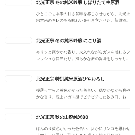
しく上品な甘みが特長的。みずみずしい味わいが、北
北光正宗 冬の純米吟醸 しぼりたて生原酒
光正宗らしい後味のキレと相まって心躍る瞬間。
ひとこごち本来の甘さ旨味を感じさせながら、北光正
宗本来のキレのある味わいを引き立たせた。新原酒な
らではフルティーで瑞々しい香り、爽やかな甘味を感
じつつしっかり広がる旨味。綺麗な酸味がフルティー
な甘みと相まった絶妙なキレ。フレッシュ感、芳醇な
北光正宗 冬の純米吟醸 にごり酒
甘味と旨味が穏やかで味わい深く、最後のキレが心地
キリッと爽やかな香り。火入れながらガスを感じるフ
よいバランス。飲み飽きせず杯の止まることない味わ
レッシュな口当たり。滑らかな澱の旨味をしっかり感
い。食中酒として様々な料理に寄り添う。
じた後、辛めの味わいに急展開。ガスが引きつつも新
酒らしい苦味・渋味でドライな印象が継続して鮮やか
に切れていく。にごり酒ながら芳醇辛口のキリッと爽
北光正宗 特別純米原酒ひやおろし
快な味わい。こってりした料理や脂肪分の多い料理に
極薄っすらと黄色がかった色合い。穏やかながら爽や
もバッチリ。
かな香り。程よいガス感でピチピチした飲み口。お米
のしっかりした甘味・旨味とそれを支える酸味、そし
てガスが上手く調和して口中に広がる。後半は、仄か
な苦味にガスも相まってドライに展開して最後はしっ
北光正宗 秋の山廃純米80
かり切れていく。香味のバランスがよく、フレッシュ
ほんのり黄色がかった色合い。仄かにリンゴを思わせ
さとひと夏越してよくこなれた丸みのある豊かな味わ
る大人しい香り。瑞々しさを感じる飲み口ながら、円