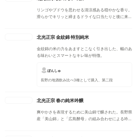
リンゴやブドウを思わせる清涼感ある穏やかな香り。
滑らかでキリッと締まるドライな口当たりと後に来る
爽やかな旨味と酸味が広がり。夏の暑さを和らげる、
さわやかでキレの良い芯の通った軽快辛口。暑い夏の
夜は、キンキンに冷やして、爽やかなドライ感とでキ
北光正宗 金紋錦 特別純米
レの良い味わいで。
金紋錦の米の力をあますとこなく引き出した、幅のあ
る味わいとスマートなキレ味が特徴。
ぽんしゅ
長野の地酒飲み比べ3種として購入、第二段
北光正宗 春の純米吟醸
爽やかさを表現するために美山錦で醸された。長野県
産「美山錦」と「広島酵母」の組み合わせによる吟醸
酒で、その名の通りキレ良く華やかな吟醸酒。華やい
だうきうきするようなメロンや林檎調の香りと、やさ