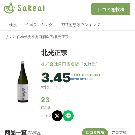
口コミを投稿
検索
全国ランキング
都道府県別ランキング
サケアイ
›
株式会社角口酒造店
›
北光正宗
北光正宗
株式会社角口酒造店
（長野県）
3.45
SAKEAI SCORE
9件の口コミ
23
商品数
シェア
商品一覧
口コミ数順
スコア順
23商品