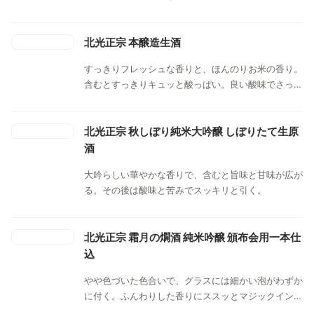
北光正宗 本醸造生酒
すっきりフレッシュな香りと、ほんのりお米の香り。
含むとすっきりキュッと酸っぱい。良い酸味でさっぱ
りな味わいがベースだが、ほんのり甘くて旨みもあっ
て良い。飲み進めていくと酸味が良い。旨みがしっか
りあり、ほんのり辛みもある。ふっと消えてキレ良
北光正宗 秋しぼり純米大吟醸 しぼりたて生原
し。
酒
大吟らしい華やかな香りで、含むと旨味と甘味が広が
る。その後は酸味と苦みでスッキリと引く。
北光正宗 霜月の燗酒 純米吟醸 頒布会用一本仕
込
やや色づいた色合いで、グラスには細かい泡がわずか
に付く。ふんわりした香りにススッとマジックイン
キ。冷酒、少しキュっとした酸。しんと渋み、苦味の