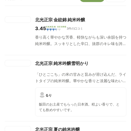
北光正宗 金紋錦 純米吟醸
3.45
SAKEAI SCORE
3件の口コミ
香り高く華やかな芳香、軽快ながらも深い余韻を持つ
純米吟醸。スッキリとした辛口、抜群のキレ味を誇
る。
北光正宗 純米吟醸雪明かり
「ひとごこち」の米の甘みと旨みが溶け込んだ、ライ
トタイプの純米吟醸。華やかな香りと淡麗な味わい
で、様々な料理と幅広いシーンで楽しめる。
るり
飯田のお土産でもらった日本酒。程よい香りで、と
ても飲めやすいです。
北光正宗 夏の純米吟醸