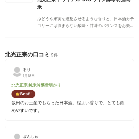
ってクリア。食中とするとやや辛口でさっぱりした味
米
わい。
ぶどうや果実を連想させるような香りと、日本酒カテ
ゴリーには収まらない酸味・甘味のバランスをお楽し
みください。
北光正宗の口コミ
9件
るり
1月18日
北光正宗 純米吟醸雪明かり
Best!!
飯田のお土産でもらった日本酒。程よい香りで、とても飲
めやすいです。
ぽんしゅ