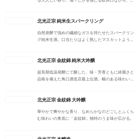
いが融合した素晴らしい出来映えの｢ひやおろし｣。
やかなお米の甘味・旨味がしっかり。全体を穏やかな
冷やして爽やかに、常温～お燗でほっこりと楽しめ
酸味がまとめて、瑞々しさとしっとりした熟成感が見
る。野沢菜など信州の味覚と一緒に。
事に融合した奥深い味わい。最後は仄かな苦・渋味と
北光正宗 純米生スパークリング
共にドライにしっかり切れていく。低精白(80%)と山
自然発酵で強めの繊細なガスを持たせたスパークリン
廃造りによる複雑味のある濃醇な味わいながら最後は
グ純米生酒。口当たりはよく熟したマスカットような
ピシッと切れていく。冷やで、お燗が最高。秋の食
果実香と旨味。口で中で踊る繊細な強炭酸の泡。雑味
材・料理と一緒にじっくり。
がない心地よい酸とクリアな苦みをともなう爽快なキ
レ。日本酒度：-8でも甘さの重たさは全くなく、軽
北光正宗 金紋錦 純米大吟醸
快な旨味として感じるスッキリ系の味わい。
超長期低温発酵にて醸した、味・芳香ともに綺麗さと
品格を備えた角口酒造店最上位酒。幅のある味わいと
リッチな香りが特徴の純米大吟醸。
北光正宗 金紋錦 大吟醸
華やかで爽やかな香り、なめらかなのどごしとふくら
む味わいの奥底に「金紋錦」独特のうま味が広がる。