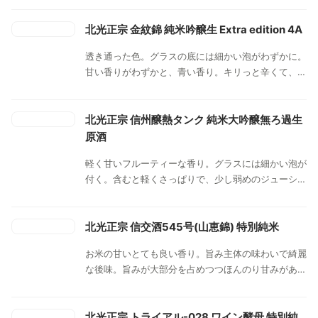
余韻がわずか。しっとり苦いお酒のイメージ。生酒っ
ぽさも少しある。冷やでは水のよう。旨みのある一定
北光正宗 金紋錦 純米吟醸生 Extra edition 4A
の重量があって、ややエグ酸。冷酒よりは冷やの方が
透き通った色。グラスの底には細かい泡がわずかに。
良い。熱燗ではお米の香りとしっとり苦い香りの一瞬
甘い香りがわずかと、青い香り。キリっと辛くて、綺
後にするっと無味へ。温度が下がってくるとねっとり
麗で厚みのある旨みを感じる。キレが良く、後味さっ
苦味と辛さ。
ぱり。その一瞬後に金紋錦の青々しい旨み。飲み始め
はすっきりさっぱりの辛口酒。杯を進めていくと、相
北光正宗 信州醸熱タンク 純米大吟醸無ろ過生
変わらず一瞬青い金紋錦の旨みを感じるが、後味にも
原酒
じわっと濃い旨みの余韻。
軽く甘いフルーティーな香り。グラスには細かい泡が
付く。含むと軽くさっぱりで、少し弱めのジューシ
ー。ほんのり軽く苦めの後味でスッとキレる。ドライ
でさっぱり、ラムネ感も感じる。
北光正宗 信交酒545号(山恵錦) 特別純米
お米の甘いとても良い香り。旨み主体の味わいで綺麗
な後味。旨みが大部分を占めつつほんのり甘みがある
旨みがそれほど主張せず、後味のキレと合わせて軽や
か。杯を進めると後味に日本酒の旨み、お米の旨み、
ほんのり渋み。旨みや甘みが控えめながらしっかりあ
北光正宗 トライアル-028 ワイン酵母 特別純