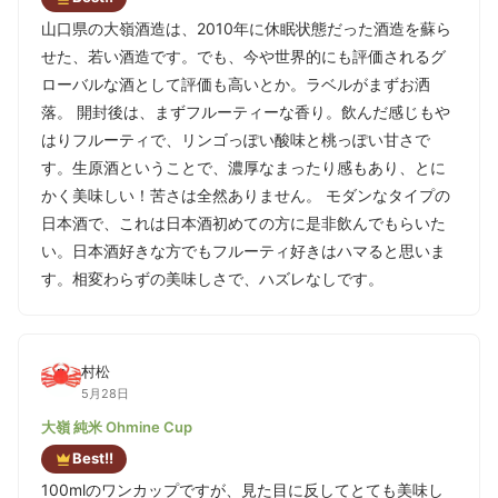
山口県の大嶺酒造は、2010年に休眠状態だった酒造を蘇ら
せた、若い酒造です。でも、今や世界的にも評価されるグ
ローバルな酒として評価も高いとか。ラベルがまずお洒
落。 開封後は、まずフルーティーな香り。飲んだ感じもや
はりフルーティで、リンゴっぽい酸味と桃っぽい甘さで
す。生原酒ということで、濃厚なまったり感もあり、とに
かく美味しい！苦さは全然ありません。 モダンなタイプの
日本酒で、これは日本酒初めての方に是非飲んでもらいた
い。日本酒好きな方でもフルーティ好きはハマると思いま
す。相変わらずの美味しさで、ハズレなしです。
村松
5月28日
大嶺 純米 Ohmine Cup
Best!!
100mlのワンカップですが、見た目に反してとても美味し