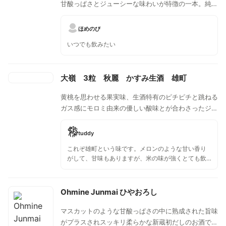
甘酸っぱさとジューシーな味わいが特徴の一本。純米
大吟醸規格だが、あえて「特定名称酒」は名乗ってい
ないお酒。
ほめのび
いつでも飲みたい
大嶺 3粒 秋麗 かすみ生酒 雄町
黄桃を思わせる果実味、生酒特有のピチピチと跳ねる
ガス感にモロミ由来の優しい酸味とが合わさったジュ
ーシーな味わいのお酒。旨味たっぷりの秋の味覚と合
わせて飲むのがオススメ。
tuddy
これぞ雄町という味です。メロンのような甘い香り
がして、甘味もありますが、米の味が強くとても飲
みやすかったです。冷酒がよく合います。
Ohmine Junmai ひやおろし
マスカットのような甘酸っぱさの中に熟成された旨味
がプラスされスッキリ柔らかな新蔵初だしのお酒で