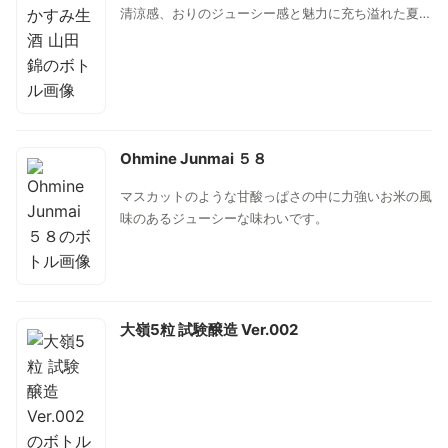
清涼感、おりのジューシー感と魅力に充ち溢れた夏限
定酒。さながらマスカットのように、シャープでひん
やりとした旨味があり、スイスイと飲めてしまいま
す。すっきりとした味わいは、十分に果実味を感じさ
せながらもスッと引いていく旨さがあります。
Ohmine Junmai ５８
マスカットのような甘酸っぱさの中に力強いお米の風
味のあるジューシーな味わいです。
大嶺5粒 試験醸造 Ver.002