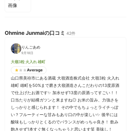
Ohmine Junmaiの口コミ
42件
りんごあめ
9月18日
大嶺3粒 火入れ 雄町
Average
山口県美祢市にある酒蔵 大嶺酒造株式会社 大嶺3粒 火入れ
雄町 雄町を50%まで磨き大嶺酒造さんこだわりの13度原酒
で仕上げたお酒です✨ 加水せず13度の原酒ってすごい！！
口当たりが結構ガツンと来ますね◎ お米の旨み、力強さを
しっかりと感じられます！ その中でもちょっとライチっぽ
い？フルーティーな甘みもあり口の中が楽しい✨ 後半には
酸味もしっかりとくるのでバランスがめっちゃ良き！ 飲み
飽きせず1本すぐ無くなっちゃうと思います笑 美味し！