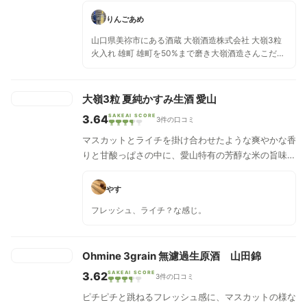
香り、口どけのいい甘み、後口では儚くも優雅な余韻
りんごあめ
を楽しめる一本。
山口県美祢市にある酒蔵 大嶺酒造株式会社 大嶺3粒
火入れ 雄町 雄町を50%まで磨き大嶺酒造さんこだわ
りの13度原酒で仕上げたお酒です✨ 加水せず13度の
原酒ってすごい！！ 口当たりが結構ガツンと来ます
ね◎ お米の旨み、力強さをしっかりと感じられま
大嶺3粒 夏純かすみ生酒 愛山
す！ その中でもちょっとライチっぽい？フルーティ
3.64
SAKEAI SCORE
ーな甘みもあり口の中が楽しい✨ 後半には酸味もし
3件の口コミ
っかりとくるのでバランスがめっちゃ良き！ 飲み飽
マスカットとライチを掛け合わせたような爽やかな香
きせず1本すぐ無くなっちゃうと思います笑 美味し！
りと甘酸っぱさの中に、愛山特有の芳醇な米の旨味と
モロミ由来優しい旨味があわさった複雑なバランスに
仕上がりました。
やす
フレッシュ、ライチ？な感じ。
Ohmine 3grain 無濾過生原酒 山田錦
3.62
SAKEAI SCORE
3件の口コミ
ピチピチと跳ねるフレッシュ感に、マスカットの様な