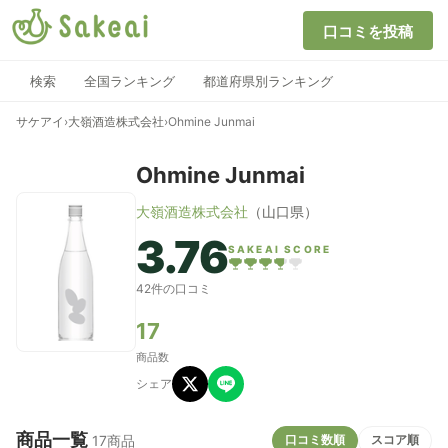
口コミを投稿
検索
全国ランキング
都道府県別ランキング
サケアイ
›
大嶺酒造株式会社
›
Ohmine Junmai
Ohmine Junmai
大嶺酒造株式会社
（山口県）
3.76
SAKEAI SCORE
42件の口コミ
17
商品数
シェア
商品一覧
口コミ数順
スコア順
17商品