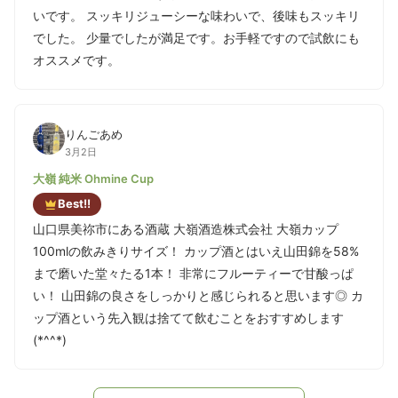
いです。 スッキリジューシーな味わいで、後味もスッキリ
でした。 少量でしたが満足です。お手軽ですので試飲にも
オススメです。
りんごあめ
3月2日
大嶺 純米 Ohmine Cup
Best!!
山口県美祢市にある酒蔵 大嶺酒造株式会社 大嶺カップ
100mlの飲みきりサイズ！ カップ酒とはいえ山田錦を58%
まで磨いた堂々たる1本！ 非常にフルーティーで甘酸っぱ
い！ 山田錦の良さをしっかりと感じられると思います◎ カ
ップ酒という先入観は捨てて飲むことをおすすめします
(*^^*)