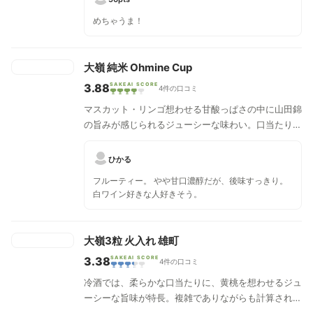
めちゃうま！
大嶺 純米 Ohmine Cup
3.88
SAKEAI SCORE
4件の口コミ
マスカット・リンゴ想わせる甘酸っぱさの中に山田錦
の旨みが感じられるジューシーな味わい。口当たりが
非常に滑らかで、名水「弁天の湧水」の柔らかさを感
じる飲みやすい一本。スッキリとした後口で、純米酒
ひかる
に多いベタつく余韻も一切感じさせない、初心者から
フルーティー。 やや甘口濃醇だが、後味すっきり。
玄人まで幅広く楽しめる食中酒。
白ワイン好きな人好きそう。
大嶺3粒 火入れ 雄町
3.38
SAKEAI SCORE
4件の口コミ
冷酒では、柔らかな口当たりに、黄桃を想わせるジュ
ーシーな旨味が特長。複雑でありながらも計算された
バランスの一本。燗酒では、和三盆の様なまろやかな