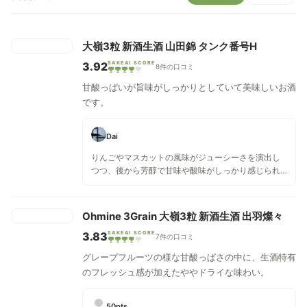
大嶺3粒 新酒生酒 山田錦 タンク番号H
3.92
SAKEAI SCORE
8件の口コミ
甘酸っぱいが旨味がしっかりとしていて美味しいお酒
です。
Dai
りんごやマスカットの風味がジューシーさを演出し
つつ、後から芳醇で甘味や酸味がしっかり感じられ
る、低アルコールとは思えない原酒。 どちらかとい
うと、個人的には魚料理が合いそうに思うが、単体
でも美味しく杯が進みます。
Ohmine 3Grain 大嶺3粒 新酒生酒 出羽燦々
3.83
SAKEAI SCORE
7件の口コミ
グレープフルーツの様な甘酸っぱさの中に、生酒特有
のフレッシュ感が加えたややドライな味わい。
50pts