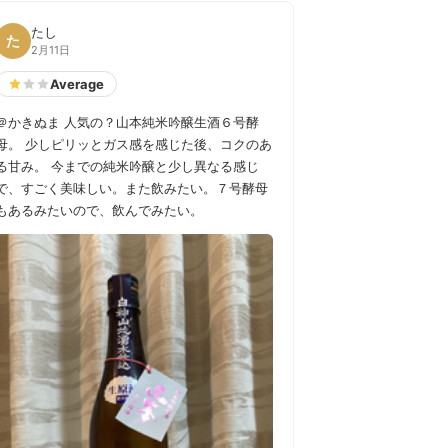
たし
た
2月11日
Average
＠かきぬま 人気の？山本純米吟醸生酒６号酵
母。 少しピリッとガス感を感じた後、コクのあ
る甘み。 今までの純米吟醸と少し異なる感じ
で、すごく美味しい。また飲みたい。７号酵母
もあるみたいので、飲んでみたい。