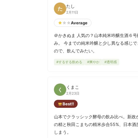
たし
た
2月11日
Average
＠かきぬま 人気の？山本純米吟醸生酒６号
み。 今までの純米吟醸と少し異なる感じ
ので、飲んでみたい。
#するする飲める
#爽やか
#透明感
くまこ
く
2月23日
Best!!
山本でクラッシック酵母の飲み比べ。新政
の精と秋田こまちの精米歩合55%、日本酒
しまう。