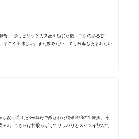
酵母。 少しピリッとガス感を感じた後、コクのある甘
で、すごく美味しい。また飲みたい。７号酵母もあるみたい
から譲り受けた6号酵母で醸された純米吟醸の生原酒。吟
度＋3。こちらは甘酸っぱくでサッパリとスイスイ飲んで