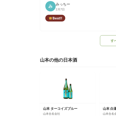
みっちー
み
2月7日
Best!!
す
山本の他の日本酒
山本 ターコイズブルー
山本 白瀑 
山本合名会社
山本合名