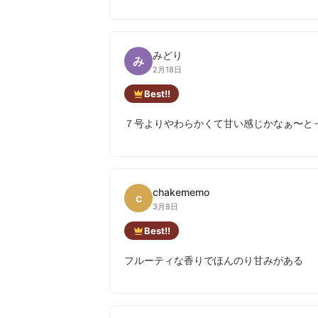
みどり
み
2月18日
Best!!
７号よりやわらかくて甘い感じかなぁ〜と
chakememo
c
3月8日
Best!!
フルーティな香りでほんのり甘みがある