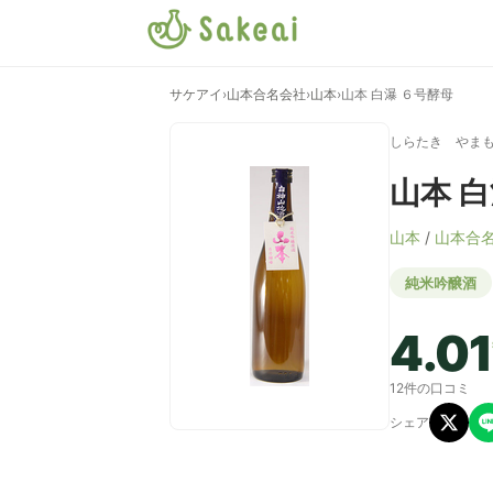
サケアイ
›
山本合名会社
›
山本
›
山本 白瀑 ６号酵母
しらたき やま
山本 
山本
/
山本合
純米吟醸酒
4.01
12件の口コミ
シェア