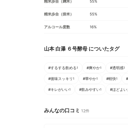
精米歩合（麹米）
55%
精米歩合（掛米）
55%
アルコール度数
16%
山本 白瀑 ６号酵母 についたタグ
#するする飲める
#爽やか
#透明感
1
1
1
#後味スッキリ
#華やか
#軽快
1
1
1
#キレがいい
#飲みやすい
#ほどよい
1
1
みんなの口コミ
12件