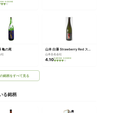
KEAI SCORE
瀑 亀の尾
山本 白瀑 Strawberry Red ストロベリーレッド
会社
山本合名会社
4.10
SAKEAI SCORE
の銘柄をすべて見る
いる銘柄