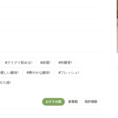
#グイグイ飲める
#綺麗
#吟醸香
1
1
1
#優しい酸味
#爽やかな酸味
#フレッシュ
1
1
1
ガス感
1
おすすめ順
新着順
高評価順