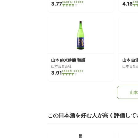
3.77
SAKEAI SCORE
4.16
SA
山本 純米吟醸 和韻
山本 白
山本合名会社
山本合名
3.91
SAKEAI SCORE
山本
この日本酒を好む人が高く評価して