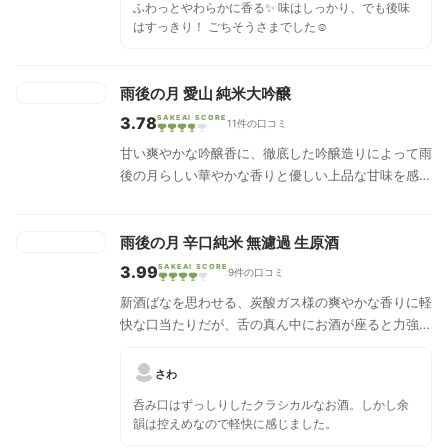
ふわっとやわらかに香る✨ 味はしっかり、でも後味
はすっきり！ ごちそうさまでした☺️
雨後の月 愛山 純米大吟醸
3.78
SAKEAI SCORE
11件の口コミ
甘い爽やかな吟醸香に、徹底した吟醸造りによって雨
後の月らしい華やかな香りと優しい上品な甘味を感じ
られ、甘味は後口には残らずに柔らかな辛さへと変化
します。まろやかな辛口純米大吟醸酒です。
雨後の月 辛口純米 無濾過 生原酒
3.99
SAKEAI SCORE
9件の口コミ
新酒ばなを思わせる、炭酸ガス様の爽やかな香りに軽
快な口当たりだが、舌の真ん中にお酒が座ると力強さ
がみなぎっていることが感じられる。重厚でドシッと
した骨太感のある味わいは実に迫力満点。舌に広がっ
さわ
ていた様々な味わいが、後半にかけて1本の糸に撚ら
呑み口はずっしりしたクラシカルなお酒。しかし余
れるように収斂し、最後は静かで爽やかな余韻を残
韻は控えめなので軽快に感じました。
す。