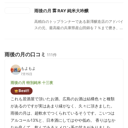
雨後の月 䨩 RAY 純米大吟醸
高精白のトップランナーである新澤醸造店のアドバイ
スの元、最高級の兵庫県産山田錦を７％まで磨き、雨
後の月の頂点に立つお酒として誕生しました。雨後の
月の味わいコンセプトである「上品・綺麗・透明感」
を、超高精白にしかない深い余韻と洗練された吟味に
よってさらに深化。それは、すべてを浄化する雨後の
雨後の月の口コミ
111件
景色のような、透明感と神秘的な余韻を奏でます。挑
発的で若々しい酸味が駆け抜け、瑞々しい甘みが舌を
もよもよ
包み込む様は、透明な糸で編まれたベールを想起させ
7月15日
ます。最後の一滴まで品格を演出する、まさに透き通
雨後の月 特別純米 十三夜
ったセンシティブな味わいを表現。雨後の月を取り扱
う酒販店の中でも、限られた特約店だけが扱えるスー
Best!!
パー純米大吟醸酒です。
これも居酒屋で頂いたお酒。広島のお酒は結構色々と種類
があるのですが実はあまり縁がなく、久々に頂きました。
雨後の月は、超軟水でつくられているそうです。こいつは
アルコール13%と、日本酒にしてはやや低め。 香りはなか
なか良くて、飲んでみるとメロン系の甘さがありました。