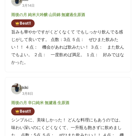
3月14日
雨後の月 純米大吟醸 山田錦 無濾過生原酒
Best!!
旨みも華やかですがくどくなくて でもしっかり飲んでる感
じがして良いです。 点数：3点 ５点： ぜひまた飲みた
い！！ ４点： 機会があれば飲みたい！ ３点： また飲ん
でもよい。 ２点： 一度飲めば満足。 １点： 好みではな
かった。
kiki
3月8日
雨後の月 辛口純米 無濾過 生原酒
Best!!
シンプルに、美味しかった！ どんな料理にもあうのでは。
味わい深いのにくどくなくて、一升瓶も飽きずに飲めまし
た。 点数：5点 ５点： ぜひまた飲みたい！！ ４点： 機