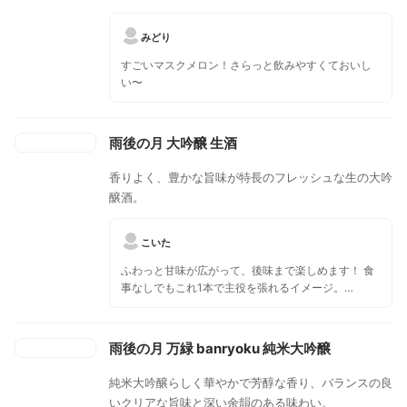
みどり
すごいマスクメロン！さらっと飲みやすくておいし
い〜
雨後の月 大吟醸 生酒
香りよく、豊かな旨味が特長のフレッシュな生の大吟
醸酒。
こいた
ふわっと甘味が広がって、後味まで楽しめます！ 食
事なしでもこれ1本で主役を張れるイメージ。
SAKETIMESで広島1位と書かれていて、流石の美味
しさでした☺️
雨後の月 万緑 banryoku 純米大吟醸
純米大吟醸らしく華やかで芳醇な香り、バランスの良
いクリアな旨味と深い余韻のある味わい。