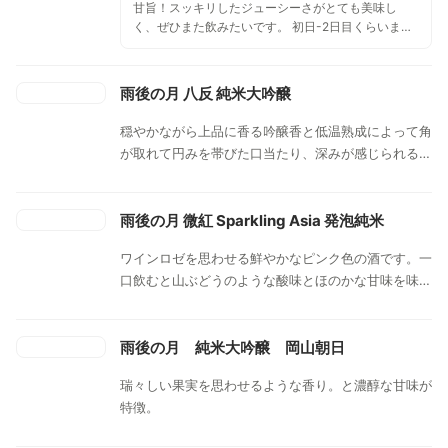
甘旨！スッキリしたジューシーさがとても美味し
く、ぜひまた飲みたいです。 初日-2日目くらいまで
が1番美味しくいただけました。
雨後の月 八反 純米大吟醸
穏やかながら上品に香る吟醸香と低温熟成によって角
が取れて円みを帯びた口当たり、深みが感じられる。
また、芯の通った酸と適度な辛さも感じられる。
雨後の月 微紅 Sparkling Asia 発泡純米
ワインロゼを思わせる鮮やかなピンク色の酒です。一
口飲むと山ぶどうのような酸味とほのかな甘味を味わ
えます。
雨後の月 純米大吟醸 岡山朝日
瑞々しい果実を思わせるような香り。と濃醇な甘味が
特徴。