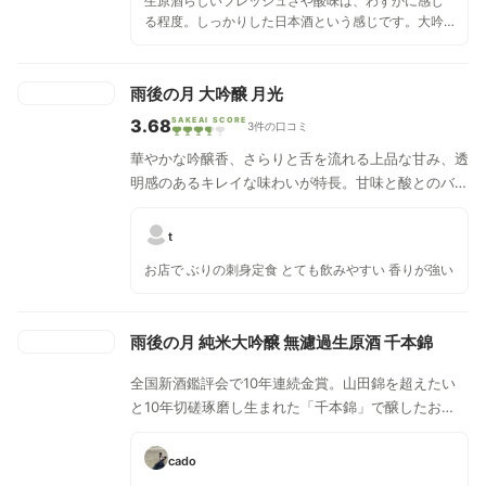
生原酒らしいフレッシュさや酸味は、わずかに感じ
る程度。しっかりした日本酒という感じです。大吟
醸ですが、揚げ物にも負けないお酒です。
雨後の月 大吟醸 月光
3.68
SAKEAI SCORE
3件の口コミ
華やかな吟醸香、さらりと舌を流れる上品な甘み、透
明感のあるキレイな味わいが特長。甘味と酸とのバラ
ンスに優れ、終いの切れもまるで三日月のようにシャ
ープな一本。
t
お店で ぶりの刺身定食 とても飲みやすい 香りが強い
雨後の月 純米大吟醸 無濾過生原酒 千本錦
全国新酒鑑評会で10年連続金賞。山田錦を超えたい
と10年切磋琢磨し生まれた「千本錦」で醸したお
酒。9号系の酵母で吟醸香を抑え、上品・透明感のあ
る白ブドウのような味わいが特長。
cado