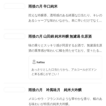
雨後の月 辛口純米
控えな吟醸香、透明感のある綺麗な口当たり、キレの
あるシャープな味わいながら、単に辛いだけでなく、
優しい米の旨みも感じられるバランスに優れるお酒。
雨後の月 山田錦 純米吟醸 無濾過 生原酒
味の乗りとスッキリ感が同居するお酒で、無濾過生原
酒の重厚感が味わいに幅を持たせており、堂々たる存
在感を口の中で放つ。てっちりやお塩を付けて食べる
天ぷら、イタリアンなどと合わせてもお酒がしっかり
hattsu
しているので楽しめる。
あっさりとした口当たりから、アルコールがズドン
と来る感じがすごい！
雨後の月 吟風咏月 純米大吟醸
メロンやラ・フランスのような華やかな香り、幅のあ
る味わいが特長の純米大吟醸。