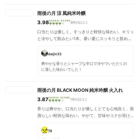
雨後の月 涼 風純米吟醸
3.98
SAKEAI SCORE
8件の口コミ
口当たりは優しく、すっきりと軽快な味わい。キリッ
と冷やして飲みたい1本。暑い夏にスッキリと飲める
純米吟醸として、大吟醸と同様に手作りで低温発酵さ
せ醸した。瓶燗火入れ、3℃にて瓶貯蔵。スカっとし
daijin33
た爽やかさと、後味の余韻にじわりと旨さを感じま
爽やかな香りとシャープな辛口で冷やでいただくの
す。
に適した味わいでした！
雨後の月 BLACK MOON 純米吟醸 火入れ
3.87
SAKEAI SCORE
7件の口コミ
香りは爽やか。口当たりが優しくとても心地良く、新
酒らしい軽快な味わい。やがて、甘味やコクが溶け出
すように広がる。この辺りがとても雄町らしい。
78