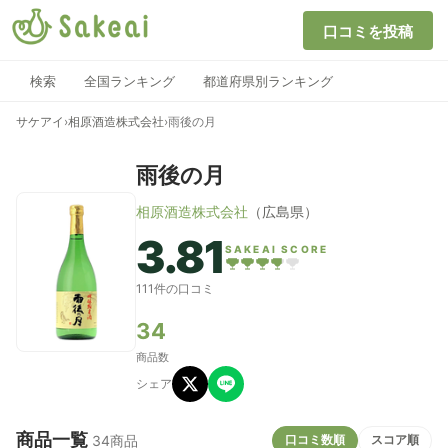
口コミを投稿
検索
全国ランキング
都道府県別ランキング
サケアイ
›
相原酒造株式会社
›
雨後の月
雨後の月
相原酒造株式会社
（広島県）
3.81
SAKEAI SCORE
111件の口コミ
34
商品数
シェア
商品一覧
口コミ数順
スコア順
34商品