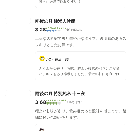
甘さが適度で飲みやすい！
雨後の月 純米大吟醸
3.28
SAKEAI SCORE
6件の口コミ
上品な大吟醸で香り華やかなタイプ。透明感のあるス
ッキリとしたお酒です。
いこう商店 SS
ふくよかな香り、旨味、程よい酸味のバランスが良
い、キレもあり感動しました。最近の甘口も良いけ
ど奥行きのある穏やかな旨さを味わえる逸品でし
た。
雨後の月 特別純米 十三夜
3.68
SAKEAI SCORE
4件の口コミ
程よい甘味があり、飲み進めると酸味を感じます。後
味に軽い余韻があります。