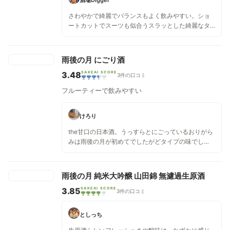
う。チーズやバターを使った少々濃厚な料理でもこの
さわやかで綺麗でバランスもよく飲みやすい。ショ
お酒はきちんと受け止めてくれる。
ートカットでスーツも似合うスラッとした綺麗なタ
イプの女性。
雨後の月 にごり酒
3.48
SAKEAI SCORE
3件の口コミ
フルーティーで飲みやすい
けろり
the甘口の日本酒。うっすらとにごっているおりがら
みは雨後の月が初めてでしたがどタイプの味でし
た。シュワシュワとした発泡酒感(スパークリング日
本酒)があるので澪の上位互換のようにも感じまし
た。甘くておつまみには合わないのでお腹が満たさ
雨後の月 純米大吟醸 山田錦 無濾過生原酒
れた後に飲みたいです。
3.85
SAKEAI SCORE
3件の口コミ
としっち