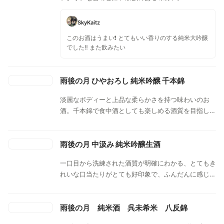
SkyKaitz
このお酒はうまい❗️ とてもいい香りのする純米大吟醸
でした‼️ また飲みたい
雨後の月 ひやおろし 純米吟醸 千本錦
淡麗なボディーと上品な柔らかさを持つ味わいのお
酒。千本錦で食中酒としても楽しめる酒質を目指し、
9号酵母を用いて造られた。ブドウを連想させる甘い
香りで、口当たりにほのかな甘味があり、全体的に優
しい味わいのお酒。柔らかで優しい味わいは日本酒を
雨後の月 中汲み 純米吟醸生酒
飲み慣れた人から初めて飲まれる人まで幅広く楽しめ
一口目から洗練された酒質が明確にわかる、とてもき
る。
れいな口当たりがとても好印象で、ふんだんに感じら
れる含み香が、みずみずしい梨を口にしたようにほと
ばしる。徐々に広がる酸味と、これぞ雨後の月と言え
る、軽快な切れ味をラストに持つお酒。
雨後の月 純米酒 呉未希米 八反錦