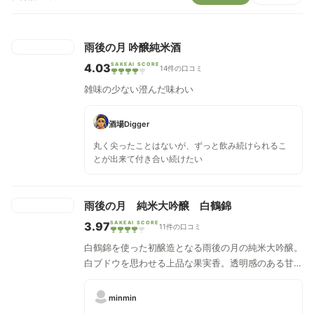
雨後の月 吟醸純米酒
4.03
SAKEAI SCORE
14件の口コミ
雑味の少ない澄んだ味わい
酒場Digger
丸く尖ったことはないが、ずっと飲み続けられるこ
とが出来て付き合い続けたい
雨後の月 純米大吟醸 白鶴錦
3.97
SAKEAI SCORE
11件の口コミ
白鶴錦を使った初醸造となる雨後の月の純米大吟醸。
白ブドウを思わせる上品な果実香。透明感のある甘味
とライトな酸が調和した一本。
minmin