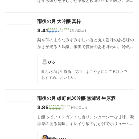
ながら張りを感じさせる酸と後味のキレの良さ。派手
なインパクトはないが、大吟醸クラスの手間と丁寧な
仕事が伝わってくるようなバランスが取れた良いお酒
に仕上がっている。飲む温度帯も、冷酒、常温、燗酒
雨後の月 大吟醸 真粋
とあらゆる温度でも楽しむことが出来るオールラウン
3.41
SAKEAI SCORE
3件の口コミ
ダーなお酒。
梨や苺のようなみずみずしい香と丸く旨味のある味の
深さが光る大吟醸。優美で貫禄のある味わい。冷蔵庫
で冷やして。
びる
飲んだのは生原酒。花邑、よこやまににてるけいで
おすすめ。おいしい。
雨後の月 雄町 純米吟醸 無濾過 生原酒
3.85
SAKEAI SCORE
3件の口コミ
甘酸っぱいエレガントな香り、ジューシーな甘味、凝
縮感のある旨味。キレイな酸のおかげでボリュームが
あるのに軽快に飲める。そして美しい余韻。牡蠣の旨
味と雄町のふくよかな味が楽しめる味付けが特に合
酒場Digger