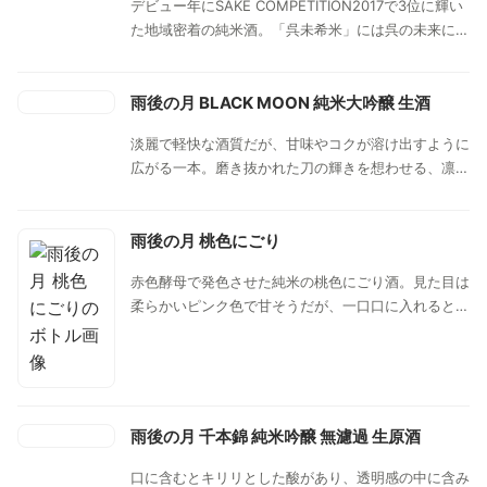
デビュー年にSAKE COMPETITION2017で3位に輝い
た地域密着の純米酒。「呉未希米」には呉の未来に希
望を灯すという意味合いを込められている。穏やかな
香り、軽くてキレのある味わいが特徴。
雨後の月 BLACK MOON 純米大吟醸 生酒
淡麗で軽快な酒質だが、甘味やコクが溶け出すように
広がる一本。磨き抜かれた刀の輝きを想わせる、凛と
した切れ味の良さと後味のさばけの良さが光るお酒。
雨後の月 桃色にごり
赤色酵母で発色させた純米の桃色にごり酒。見た目は
柔らかいピンク色で甘そうだが、一口口に入れると酸
味の効いたパンチのある味わいで意外にドライ。冷し
てこのままももちろん美味しいが、ロックやソーダ割
などもオススメ。酸っぱいのがちょっと苦手な人はジ
ンジャーエールや炭酸飲料で割ったカクテルもなかな
か。
雨後の月 千本錦 純米吟醸 無濾過 生原酒
口に含むとキリリとした酸があり、透明感の中に含み