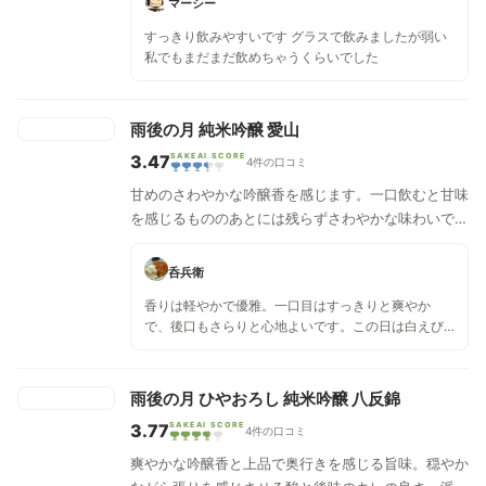
マーシー
すっきり飲みやすいです グラスで飲みましたが弱い
私でもまだまだ飲めちゃうくらいでした
雨後の月 純米吟醸 愛山
3.47
SAKEAI SCORE
4件の口コミ
甘めのさわやかな吟醸香を感じます。一口飲むと甘味
を感じるもののあとには残らずさわやかな味わいで
す。
呑兵衛
香りは軽やかで優雅。一口目はすっきりと爽やか
で、後口もさらりと心地よいです。この日は白えび
の唐揚げと合わせましたが、もっと淡い味わいのお
料理とも相性が良さそうです。 あるいは、ほんの少
しのおつまみを手元に、ラベルのメッセージを楽し
雨後の月 ひやおろし 純米吟醸 八反錦
みながら、じっくりゆっくり飲むのも良いかも🥰
3.77
SAKEAI SCORE
4件の口コミ
爽やかな吟醸香と上品で奥行きを感じる旨味。穏やか