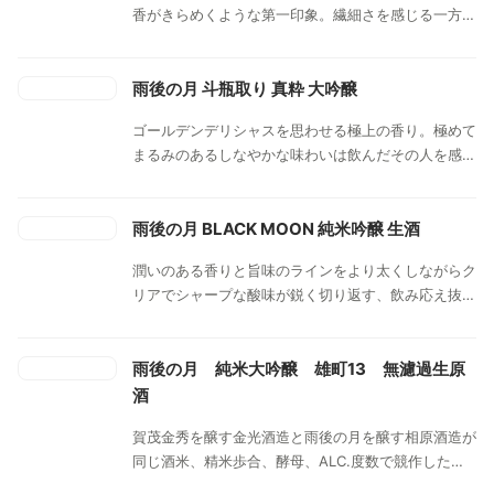
香がきらめくような第一印象。繊細さを感じる一方、
無濾過生原酒特有の厚みのある旨味が味全体を支えて
おり、飲み進めるごとに深みのある味わい。じゃこや
いくらの大根おろし添えと一緒に飲むと最高。海産
雨後の月 斗瓶取り 真粋 大吟醸
物、特に広島の冬の味覚の代表格「牡蠣」との相性は
ゴールデンデリシャスを思わせる極上の香り。極めて
抜群。
まるみのあるしなやかな味わいは飲んだその人を感動
させる力量をもったお酒。フルーティーな香りと透明
感、その２つがいかんなく発揮された究極の大吟醸と
呼ぶにふさわしい一本。
雨後の月 BLACK MOON 純米吟醸 生酒
潤いのある香りと旨味のラインをより太くしながらク
リアでシャープな酸味が鋭く切り返す、飲み応え抜群
の味わい。 冬は生酒バージョン。香りを強く感じる
とともに、滑らかな口当たりも魅力。
雨後の月 純米大吟醸 雄町13 無濾過生原
酒
賀茂金秀を醸す金光酒造と雨後の月を醸す相原酒造が
同じ酒米、精米歩合、酵母、ALC.度数で競作した
酒。