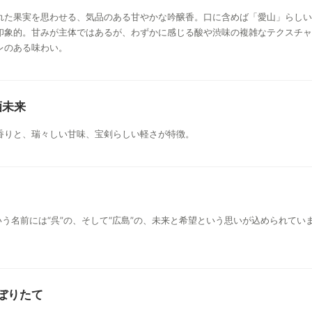
れた果実を思わせる、気品のある甘やかな吟醸香。口に含めば「愛山」らしい
印象的。甘みが主体ではあるが、わずかに感じる酸や渋味の複雑なテクスチャ
レのある味わい。
酒未来
香りと、瑞々しい甘味、宝剣らしい軽さが特徴。
いう名前には“呉”の、そして“広島”の、未来と希望という思いが込められてい
しぼりたて