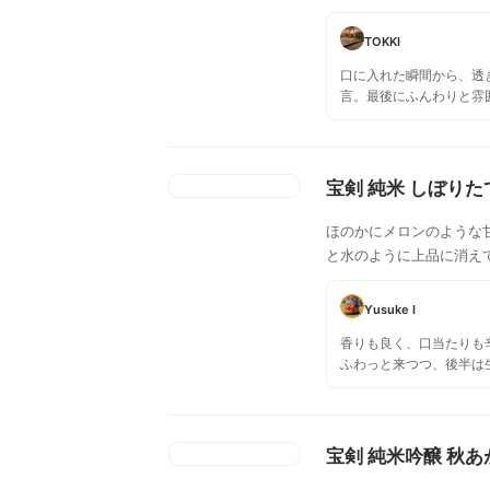
TOKKI
口に入れた瞬間から、透
言。最後にふんわりと雰
さに、夏酒。猛暑を助け
の冷房のよう。
宝剣 純米 しぼりた
ほのかにメロンのような
と水のように上品に消え
Yusuke I
香りも良く、口当たりも
ふわっと来つつ、後半は
印象です。いただきもの
は結構好みだったのでリ
と思います。
宝剣 純米吟醸 秋あ