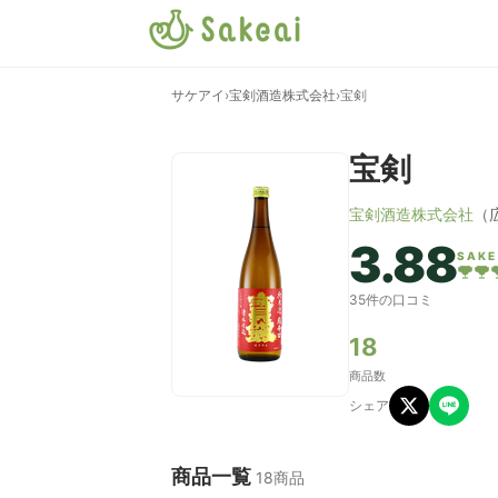
サケアイ
›
宝剣酒造株式会社
›
宝剣
宝剣
宝剣酒造株式会社
（
3.88
SAKE
35件の口コミ
18
商品数
シェア
商品一覧
18商品