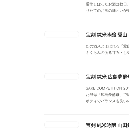
通常しぼったお酒は数日
りたてのお酒の味わいが
宝剣 純米吟醸 愛山
幻の酒米とよばれる「愛
ふくらみのある甘み・し
宝剣 純米 広島夢酵
SAKE COMPETIT
た酵母「広島夢酵母」で
ボディでバランスも良い
宝剣 純米吟醸 山田