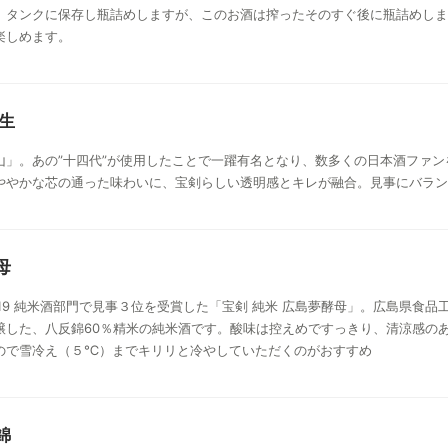
、タンクに保存し瓶詰めしますが、このお酒は搾ったそのすぐ後に瓶詰めしま
楽しめます。
 生
山」。あの”十四代”が使用したことで一躍有名となり、数多くの日本酒ファ
ややかな芯の通った味わいに、宝剣らしい透明感とキレが融合。見事にバラン
母
ION 2019 純米酒部門で見事３位を受賞した「宝剣 純米 広島夢酵母」。広島
醸した、八反錦60％精米の純米酒です。酸味は控えめですっきり、清涼感の
ので雪冷え（５℃）までキリリと冷やしていただくのがおすすめ
錦