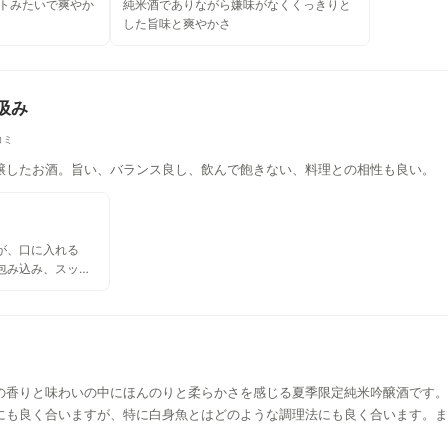
ットみたいで爽やか
純米酒でありながら嫌味がなくくっきりと
した旨味と爽やかさ
汲み
コミ
醸したお酒。旨い、バランス良し、飲んで飽きない、料理との相性も良い。
が、口に入れる
包み込み、スッキ
。まさに、柔らか
う。
の香りと味わいの中にほんのりと柔らかさを感じる夏季限定純米吟醸酒です。
にも良く合いますが、特に白身魚とはどのような調理法にも良く合います。ま