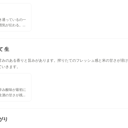
き通っているの一
囲気が伝わる。ま
てくれる、日本酒
て 生
甘みのある香りと旨みがあります。搾りたてのフレッシュ感と米の甘さが溶け
ていきます。
辛み酸味が最初に
生酒の甘さが残る
でしたが個人的に
ピートしたいかな
がり