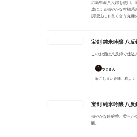
広島県産八反錦を使用。
成による穏やかな柑橘系
調理法にも良く合う究極
宝剣 純米吟醸 八反
このお酒は八反錦で仕込
やまさん
喉ごし良い香味、程よく
宝剣 純米吟醸 八反
穏やかな吟醸香。柔らか
醸。