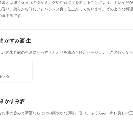
通常とは違う火入れのタイミングや貯蔵温度を変えることにより、キレイだが
の香り、柔らかな味わいとバランス良く仕上がっております。どのような料理
の食中酒です。
錦 かすみ酒 生
んだ純米吟醸の生酒にうっすらとオリを絡めた限定バージョン！この時期なら
キレる
錦 かすみ酒
なお米の旨みと新酒ならではの爽やかな風味。香り、ふくらみ、キレ良しの三