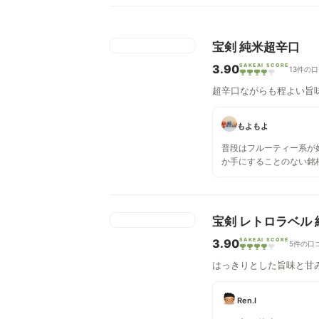
宝剣 純米超辛口
3.90
SAKEAI SCORE
13件の
超辛口ながらも程よい旨
もよもよ
普段はフルーティー系が
か手にすることのない銘
たま頂く機会がありまし
甘口が多いと聞いていま
どのスペックも基本辛口。 生酒だから
開封の良い香り。+10の
宝剣 レトロラベル 
さは無いですが、香りの
3.90
SAKEAI SCORE
の辛さはないです。スッ
5件の口
なくフルーティーという、い
はっきりとした旨味と甘
や刺身等と合うという触
かに合いそう。
Ren.I