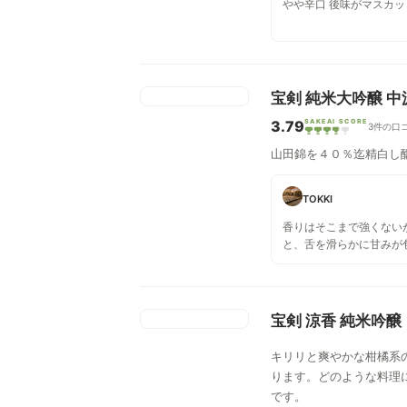
やや辛口 後味がマスカ
宝剣 純米大吟醸 中
3.79
SAKEAI SCORE
3件の口
山田錦を４０％迄精白し
TOKKI
香りはそこまで強くない
と、舌を滑らかに甘みが
リと喉まで運んでくれる
な毛布に包み込まれたよ
宝剣 涼香 純米吟醸
キリリと爽やかな柑橘系
ります。どのような料理
です。