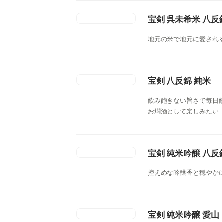
宝剣 呉未希米 八反
地元の米で地元に愛され
宝剣 八反錦 純米
飲み飽きない旨さで毎日
お燗酒として楽しみたい
宝剣 純米吟醸 八反
控えめな吟醸香と穏やか
宝剣 純米吟醸 愛山