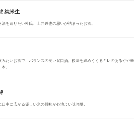
錦 純米生
る酒を造りたい杜氏、土井鉄也の思いが詰まったお酒。
飲みたいお酒で、バランスの良い旨口酒。後味を締めくくるキレのあるやや辛
一本。
錦
に口中に広がる優しい米の旨味が心地よい味吟醸。