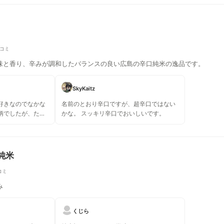
口コミ
味と香り、辛みが調和したバランスの良い広島の辛口純米の逸品です。
SkyKaitz
好きなのでなかな
名前のとおり辛口ですが、超辛口ではない
柄でしたが、たま
かな。 スッキリ辛口でおいしいです。
た。広島のお酒は
したが、コイツは
か、
数値が示す通り甘
純米
せいかアルコール
キリと飲めて何と
コミ
いお酒。 寿司
み
れ込みですが、確
くじら