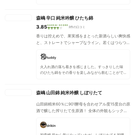
純米酒のようなふくよかな感じもするのですが、ほ
んのりとした苦味があり、そこはあまり強調されて
いないと思いました。辛口というわけではなく、キ
森嶋 辛口 純米吟醸 ひたち錦
レるというほどでもないですが、余韻が終わるのが
3.85
SAKEAI SCORE
早め。 純米吟醸だと勘違いして飲んだのですが、ラ
3件の口コミ
ベルを確認するまで気づかなかったです。純米酒は
香りは控えめで、果実感をまとった新酒らしい爽快感
そこまで好みではないけど、吟醸以上の磨きだと味
と、ストレートでシャープなライン。若くはつらつと
が物足りないという人に飲んでみてもらいたい。ち
た口当たりで、和梨を思わせる爽やかで瑞々しい旨味
ょうどいい塩梅なのではという気がします。温度が
上がるともう少し純米酒ぽさが出ますね！
が広がる。フレッシュなガス感、軽やかで透明感ある
tuddy
辛口タイプ。
火入れ酒の落ち着きを感じました。すっきりした味
のひたち錦をその香りを楽しみながら飲むことがで
きました。美味しかったです。
森嶋 山田錦 純米吟醸 しぼりたて
山田錦精米60％に901酵母を合わせアル度15度台の原
酒で醸した搾りたて生原酒！ 全体の外観もシックに
まとめあげ、その中でも“一石投じる一杯を”という想
い思いの込めたラベルデザイン。 全体的にはクリア
drikin
で滑らかな味わい。
初森嶋 前から気になっていたが、しぼりたてを初購