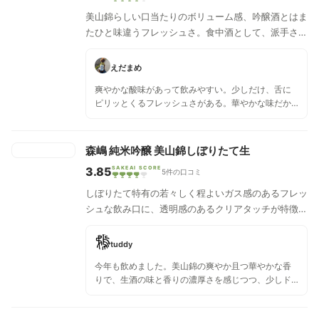
美山錦らしい口当たりのボリューム感、吟醸酒とはま
たひと味違うフレッシュさ。食中酒として、派手さは
なくとも酸味と 若々しくクリアでフレッシュな仕上
がり。後味のキレも良し。
えだまめ
爽やかな酸味があって飲みやすい。少しだけ、舌に
ピリッとくるフレッシュさがある。華やかな味だか
ら、おつまみなしでも全然飲める。
森嶋 純米吟醸 美山錦しぼりたて生
3.85
SAKEAI SCORE
5件の口コミ
しぼりたて特有の若々しく程よいガス感のあるフレッ
シュな飲み口に、透明感のあるクリアタッチが特徴の
軽快な旨味との絶妙なバランス。飲み疲れのこない
15度台の原酒で仕上げた軽やかさで、新酒ならでは
tuddy
のピュアな苦みから入り、爽やかで綺麗な酸でキレて
今年も飲めました。美山錦の爽やか且つ華やかな香
いく、人気の頷ける間違いなしの一本。
りで、生酒の味と香りの濃厚さを感じつつ、少しド
ライな飲み口を堪能しました。飲みやすいのでガン
ガン行ってしまうのですが、華やかだけど甘く無い