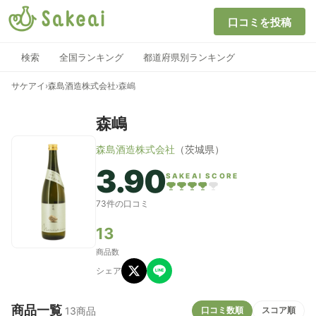
口コミを投稿
検索
全国ランキング
都道府県別ランキング
サケアイ
›
森島酒造株式会社
›
森嶋
森嶋
森島酒造株式会社
（茨城県）
3.90
SAKEAI SCORE
73件の口コミ
13
商品数
シェア
商品一覧
口コミ数順
スコア順
13商品