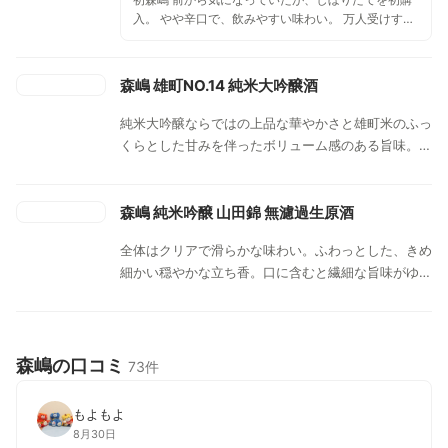
入。 やや辛口で、飲みやすい味わい。 万人受けする
味だと思う。 翌日飲んだら印象変わった。 めっちゃ
旨い。
森嶋 雄町NO.14 純米大吟醸酒
純米大吟醸ならではの上品な華やかさと雄町米のふっ
くらとした甘みを伴ったボリューム感のある旨味。１
４号酵母は酸の少ない吟醸系の酵母だが、森嶋酒造の
仕上げる１４号は、程よい酸味がアクセント。クリア
な旨味と甘みに後味のシャープな切れ味が食中酒に抜
森嶋 純米吟醸 山田錦 無濾過生原酒
群の一本。
全体はクリアで滑らかな味わい。ふわっとした、きめ
細かい穏やかな立ち香。口に含むと繊細な旨味がゆっ
くり静かに溶け出し、喉に滑るように入り、伸びやか
で心地良い余韻を残して消えます。
森嶋の口コミ
73件
もよもよ
8月30日