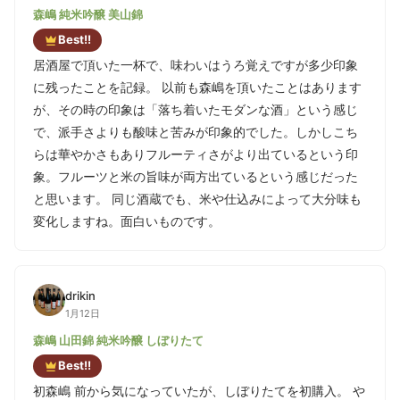
森嶋 純米吟醸 美山錦
Best!!
居酒屋で頂いた一杯で、味わいはうろ覚えですが多少印象
に残ったことを記録。 以前も森嶋を頂いたことはあります
が、その時の印象は「落ち着いたモダンな酒」という感じ
で、派手さよりも酸味と苦みが印象的でした。しかしこち
らは華やかさもありフルーティさがより出ているという印
象。フルーツと米の旨味が両方出ているという感じだった
と思います。 同じ酒蔵でも、米や仕込みによって大分味も
変化しますね。面白いものです。
drikin
1月12日
森嶋 山田錦 純米吟醸 しぼりたて
Best!!
初森嶋 前から気になっていたが、しぼりたてを初購入。 や