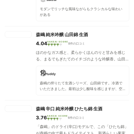
感ある旨味の絶妙なバランス。後味のシャープな切れ
モダンでリッチな風味ながらもクラシカルな味わい
味で食中酒にも抜群の一本。温度帯の変化で味わいの
がある
バリエーションが広がる。
森嶋 純米吟醸 山田錦 生酒
4.04
SAKEAI SCORE
8件の口コミ
ほのかなガス感と、柔らかくほんのりと甘みを感じ
る、まるでもぎたてのイチゴのような吟醸香。山田錦
らしい膨らみがあり、上品でシャープな味わいが広が
り、フレッシュで綺麗な酸と、ドライ感ある後口が心
tuddy
地良い一本です。
森嶋の搾りたて生酒シリーズ、山田錦です。冷酒で
いただきました。最初は少し酸味を感じますが、空
気を含んでだんだん米の甘味に転じてきます。ジュ
ーシーで、ザ山田錦の味になっていきます。香りは
華やかなフルティーさを感じる山田錦の香りです。
森嶋 辛口 純米吟醸 ひたち錦 生酒
一気に飲んでしまいました。
3.76
SAKEAI SCORE
6件の口コミ
「森嶋」のドライ(辛口)モデルで、この「ひたち錦」
が森嶋の中で最もドライテイスト。新酒らしい果実