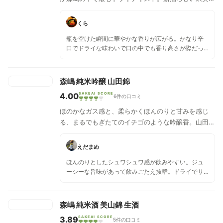
感、爽快感と、スムーズな旨味、後味は辛口仕上げ。
くら
瓶を空けた瞬間に華やかな香りが広がる。かなり辛
口でドライな味わいで口の中でも香り高さが際だっ
ている。微発砲で少し粘着質なので辛口といっても
独特な部類だと思う。
森嶋 純米吟醸 山田錦
4.00
SAKEAI SCORE
6件の口コミ
ほのかなガス感と、柔らかくほんのりと甘みを感じ
る、まるでもぎたてのイチゴのような吟醸香。山田錦
らしい膨らみがあり、上品でシャープな味わいが広が
る。フレッシュで綺麗な酸と、ドライ感ある後口が心
えだまめ
地良い一本。原酒だがアルコール度数を15度にし、
ほんのりとしたシュワシュワ感が飲みやすい。ジュ
艶やかに楽しめる食中酒に仕上げた。
ーシーな旨味があって飲みごたえ抜群。ドライでサ
ッパリした印象もあり。
森嶋 純米酒 美山錦 生酒
3.89
SAKEAI SCORE
5件の口コミ