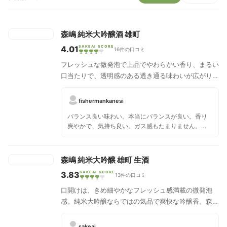
森嶋 純米大吟醸酒 雄町
4.01
SAKEAI SCORE
16件の口コミ
フレッシュな微発泡で上品でやわらかい香り、まるい
口当たりで、透明感のある透き通る味わいが広がり、
穏やかな酸味と芳醇な旨味が感じられます。後味はし
っかりドライで、キレの良さも感じられます。みずみ
fishermankanesi
ずしさと、上品さを感じさせる艶やかさを合わせ持つ
バランス良い味わい。本当にバランスが良い。香り
一杯は、一緒に食べるそれぞれの食材が持つ奥深さを
爽やかで、気持ち良い。ガス感もたまりません。
引き出してくれます。
久々に良かった！
森嶋 純米大吟醸 雄町 生酒
3.83
SAKEAI SCORE
13件の口コミ
口開けは、きめ細やかなフレッシュ感満載の微発泡
感。純米大吟醸ならではの気品で爽快な吟醸香。森嶋
の特徴ともいえる艶々光る透明感のある軽快な口当た
りと雄町米のふっくらとした甘みを伴ったボリューム
sakeai