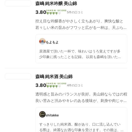
ので飲み疲れ無しですあっという間に空いてしまい
森嶋 純米吟醸 美山錦
ました。森嶋の生酒シリーズの先頭バッターらしく
3.80
SAKEAI SCORE
軽快な味でした。
5件の口コミ
控え目な吟醸香がやさしく立ちあがり、爽快な酸と
若々しい米の旨みがフワッと広がる一杯は、天ぷらや
寿司といった料理とともに。
もよもよ
居酒屋で頂いた一杯で、味わいはうろ覚えですが多
少印象に残ったことを記録。 以前も森嶋を頂いたこ
とはありますが、その時の印象は「落ち着いたモダ
ンな酒」という感じで、派手さよりも酸味と苦みが
印象的でした。しかしこちらは華やかさもありフル
森嶋 純米酒 美山錦
ーティさがより出ているという印象。フルーツと米
3.80
SAKEAI SCORE
の旨味が両方出ているという感じだったと思いま
4件の口コミ
す。 同じ酒蔵でも、米や仕込みによって大分味も変
透明感と旨みのバランスが良好。美山錦ならではの程
化しますね。面白いものです。
良い苦みと渋みやキレのある後味が、刺身や肉じゃが
といった普段使いのおかずも、ご馳走に変えてくれ
る。生ハムやチーズといったおつまみとも。
shitakke
すっきりした純米酒。酸があり、口に流し込んでい
る際は、綺麗なお酒な印象を受けます。その後は、