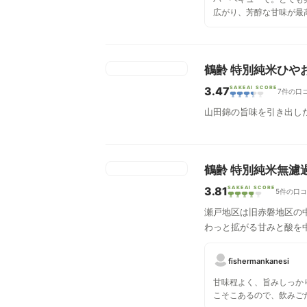
広がり、芳醇な甘味が最
鶴齢 特別純米ひやお
3.47
SAKEAI SCORE
7件の口
山田錦の旨味を引き出し
鶴齢 特別純米無濾過
3.81
SAKEAI SCORE
5件の口
瀬戸地区は旧赤磐地区の
わっと拡がる甘みと酸を
fishermankanesi
甘味程よく、旨みしっか
こそこあるので、飲みご