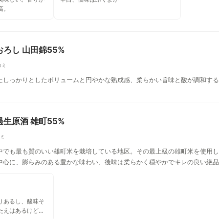
高。
ろし 山田錦55%
コミ
たしっかりとしたボリュームと円やかな熟成感、柔らかい旨味と酸が調和する
生原酒 雄町55%
コミ
中でも最も質のいい雄町米を栽培している地区。その最上級の雄町米を使用し
中心に、膨らみのある豊かな味わい、後味は柔らかく穏やかでキレの良い絶品
りあるし、酸味そ
たえはあるけど、