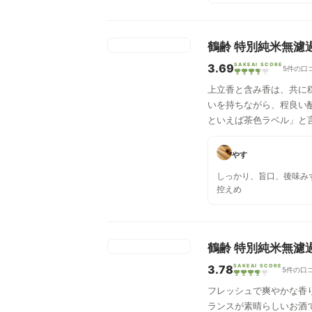
後味はくどくない。温度
りも良い。
鶴齢 特別純米無濾過
3.69
SAKEAI SCORE
5件の口
上立香と含み香は、共に
いを持ちながら、程良い
といえば茶色ラベル」と
やす
しっかり、旨口、後味み
控えめ
鶴齢 特別純米無濾過
3.78
SAKEAI SCORE
5件の口
フレッシュで爽やかな香
ランスが素晴らしいお酒