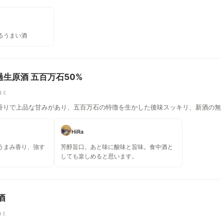
るうまい酒
過生原酒 五百万石50%
コミ
香りで上品な甘みがあり、五百万石の特徴を生かした後味スッキリ、新酒の無
HiRa
うまみ香り、強す
芳醇旨口。あと味に酸味と旨味。食中酒と
しても楽しめると思います。
酒
コミ