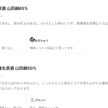
酒 山田錦65%
コミ
引き出し、飲み応えのあるしっかりとした味わいです。無濾過生原酒ならでは
あるちゅう
、香りなし
地味にコスパ良品だと思ってます。
過生原酒 山田錦50%
コミ
ーながらほのかにやわらかく。しっかりとした旨みとコクを持ちながらも後味
に仕上がっております。
グラバー
美味しい。香りが
辛口、後味はふくよか