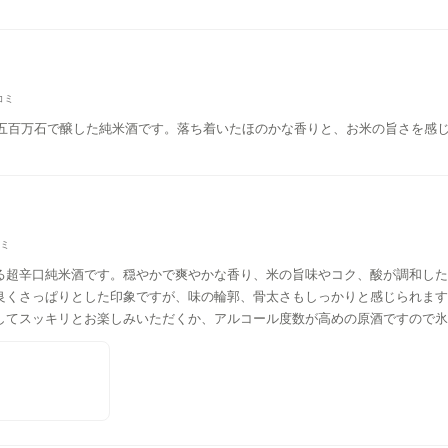
コミ
と五百万石で醸した純米酒です。落ち着いたほのかな香りと、お米の旨さを感
コミ
る超辛口純米酒です。穏やかで爽やかな香り、米の旨味やコク、酸が調和した
良くさっぱりとした印象ですが、味の輪郭、骨太さもしっかりと感じられます
してスッキリとお楽しみいただくか、アルコール度数が高めの原酒ですので氷