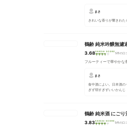
まさ
きれいな香りが響きわた
鶴齢 純米吟醸無濾
3.68
SAKEAI SCORE
5件の口
フルーティーで華やかな
まさ
食中酒によい。日本酒の
ぎず弱すぎずいいかんじ
鶴齢 純米酒 にごり
3.83
SAKEAI SCORE
5件の口