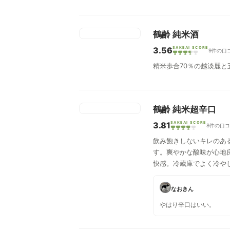
鶴齢 純米酒
3.56
SAKEAI SCORE
9件の口
精米歩合70％の越淡麗
鶴齢 純米超辛口
3.81
SAKEAI SCORE
8件の口
飲み飽きしないキレのあ
す。爽やかな酸味が心地
快感。冷蔵庫でよく冷や
なおきん
やはり辛口はいい。