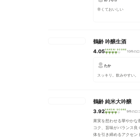
辛くておいしい
鶴齢 吟醸生酒
4.05
SAKEAI SCORE
10件の
たか
スッキリ。飲みやすい。
鶴齢 純米大吟醸
3.92
SAKEAI SCORE
9件の口
果実を想わせる華やかな
コク、旨味がバランス良
体を引き締めるアクセン