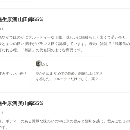
は冷やで良い。 香
生原酒 山田錦55%
コミ
穏やかでほのかにフルーティーな印象、味わいは鶴齢らしく太くて芯があり、
酸とキレの良い後味がバランス良く調和しています。過去に雑誌で「純米酒の
言われる程、「鶴齢」の代名詞のような商品です。
たし
ずみずしい、香り
＠かきぬま 初めての鶴齢。想像以上に甘さ
を感じた。フルーティだけでなく、栗？
芋？濃厚な甘さを感じた。でもしつこい感
じではなく後口は爽やか。濃い味の食事で
も美味しく飲めた。また飲みたい。
生原酒 美山錦55%
コミ
り、ボディーのある濃厚な味わいの中に米の旨みと酸味を感じ、飲みごたえの
です。