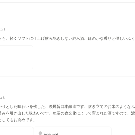
口コミ
らも、軽くソフトに仕上げ飲み飽きしない純米酒。ほのかな香りと優しいふく
口コミ
かりとした味わいを残した、淡麗旨口本醸造です。炊き立てのお米のようなふ
旨みを引き出した味わいです。魚沼の食文化によって育まれた酒ですので、濃
としてもお薦めです。
taichanki