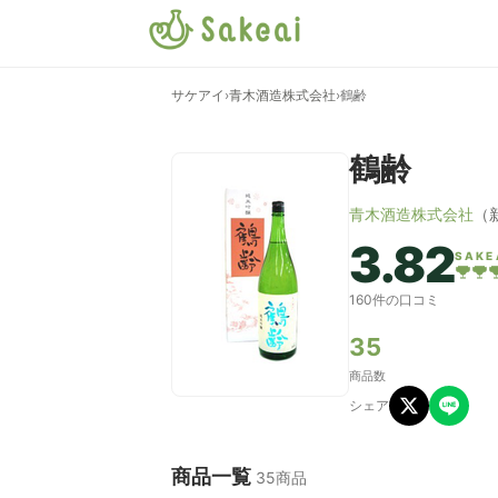
サケアイ
›
青木酒造株式会社
›
鶴齢
鶴齢
青木酒造株式会社
（
3.82
SAKE
160件の口コミ
35
商品数
シェア
商品一覧
35商品