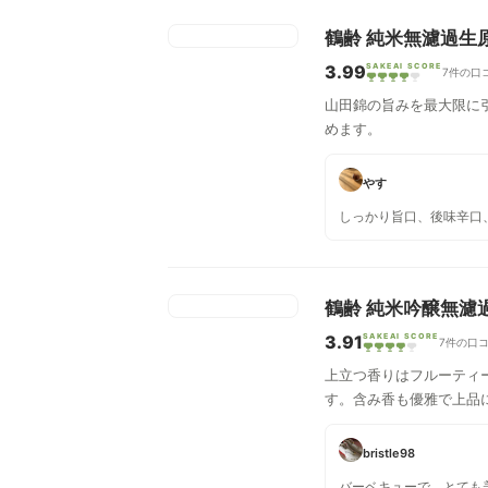
鶴齢 純米無濾過生原
3.99
SAKEAI SCORE
7件の口
山田錦の旨みを最大限に
めます。
やす
しっかり旨口、後味辛口
鶴齢 純米吟醸無濾
3.91
SAKEAI SCORE
7件の口
上立つ香りはフルーティ
す。含み香も優雅で上品
bristle98
バーベキューで。とても