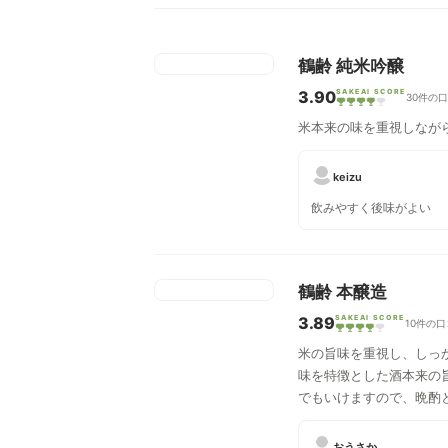
鶴齢 純米吟醸
3.90
SAKEAI SCORE
30件の
米本来の味を重視しなが
keizu
飲みやすく後味がよい
鶴齢 本醸造
3.89
SAKEAI SCORE
10件の
米の旨味を重視し、しっ
味を特徴とした酒本来の
でもいけますので、晩酌
おうさか