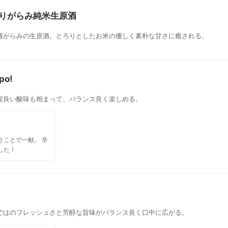
ベルに表記されて
す。 名前に
e おりがらみ純米生原酒
ro(ガットリベロ)」
るように、イタリ
澱がらみの生原酒。とろりとしたお米の優しく素朴な甘さに癒される。
だそうです。尻尾
り、新政で有名な
いるとか。酵母が
体は同じ方向な気
po!
もっと洗練されてい
程良い酸味も相まって、バランス良く楽しめる。
象が強いですね。
ましたが、ラベル
猫ちゃんはフェル
し！
うことで一献。 辛
した！
ではのフレッシュさと芳醇な旨味がバランス良く口中に広がる。