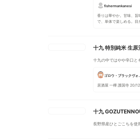
fishermankanesi
香りは華やか。甘味、旨
で、単体で楽しめる。目
く、キレは普通。
十九 特別純米 生原
十九の中ではやや辛口と
ゴロウ・ブラ
居酒屋 一樺 護国寺 20/1
十九 GOZUTENNOU
長野県産ひとごこちを使