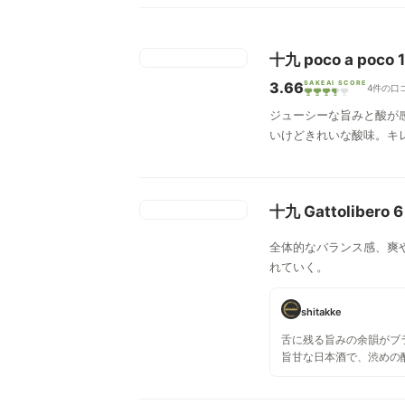
十九 poco a poco 
3.66
SAKEAI SCORE
4件の口
ジューシーな旨みと酸が
いけどきれいな酸味。キ
十九 Gattolibero
全体的なバランス感、爽
れていく。
shitakke
舌に残る旨みの余韻がブ
旨甘な日本酒で、渋めの
塩梅。単品でいけますね
もすごくいい。ついつい