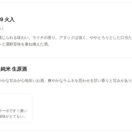
19 火入
コミ
感じられる味わい。ライチの香り。アタックは強く、ややとろりとした口当た
レと濃醇旨味を兼ね備えた酒。
 6 純米 生原酒
やかな甘みが心地良いお酒。爽やかなラムネを思わせる甘い香りと甘みがあり
ラーボです！濃い
酸味がとてもいい
♩個人的には余韻
飲んじゃう系です