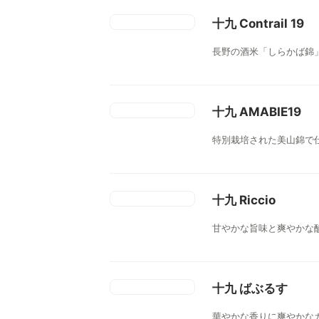
十九 Contrail 19
長野の酒米「しらかば錦
十九 AMABIE19
特別栽培された美山錦で
十九 Riccio
甘やかな旨味と爽やかな
十九 ばぶるす
華やかな香りに爽やかな