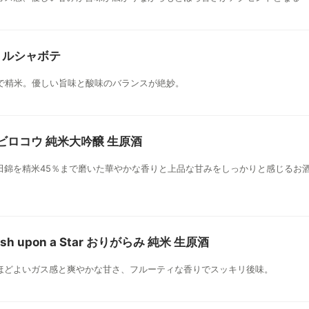
tte ルシャボテ
まで精米。優しい旨味と酸味のバランスが絶妙。
 ハシビロコウ 純米大吟醸 生原酒
田錦を精米45％まで磨いた華やかな香りと上品な甘みをしっかりと感じるお
ish upon a Star おりがらみ 純米 生原酒
ほどよいガス感と爽やかな甘さ、フルーティな香りでスッキリ後味。