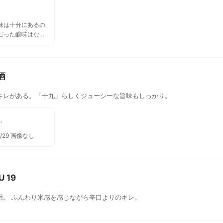
味は十分にあるの
だった酸味はな
酒
キレがある。「十九」らしくジューシーな旨味もしっかり。
ックヴォード
2/29 画像なし
 19
用。 ふんわり米感を感じながら辛口よりのキレ。