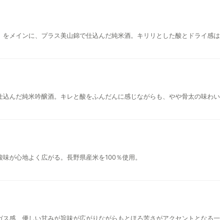
」をメインに、プラス美山錦で仕込んだ純米酒。キリリとした酸とドライ感は
仕込んだ純米吟醸酒。キレと酸をふんだんに感じながらも、やや骨太の味わい
酸味が心地よく広がる。長野県産米を100％使用。
ガス感、優しい甘みが旨味が広がりながらもとほろ苦さがアクセントとなる一