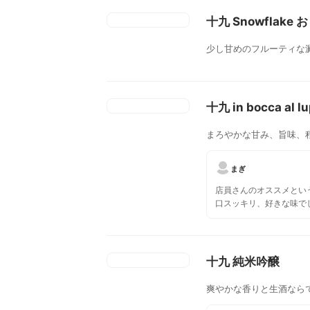
ね。詳細なスペックはラ
いませんが、純米酒だと思いま
十九 Snowflak
つけられた「Gattolibe
は、ラベルの猫に象徴す
少し甘めのフルーティな
ア語で自由猫という意味
で「6」を表している通
協会6号酵母を使用して
同じなので、ベクトル自
十九 in bocca al lu
がします。「No.6」は
るイメージですが。 「十九」は、ラベルが
まろやかな甘み、旨味、
動物をあしらっている印
おそらく3年ぶりに飲み
も味もいい日本酒です！
まぎ
ト生地で、触り心地もよ
店員さんのオススメとい
口スッキリ、好きな味で
十九 純米吟醸
爽やかな香りと生酒なら