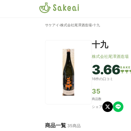
サケアイ
›
株式会社尾澤酒造場
›
十九
十九
株式会社尾澤酒造場
3.66
SAKE
16件の口コミ
35
商品数
シェア
商品一覧
35商品