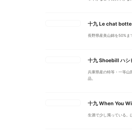
十九 Le chat bo
長野県産美山錦を50%
十九 Shoebill
兵庫県産の特等・一等山
品。
十九 When You W
生酒で少し濁っている。