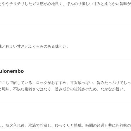
とややチリチリしたガス感が心地良く、ほんのり優しい甘みと柔らかい旨味が
味と程よい甘さとふくらみのある味わい。
ulonembo
ごこちで醸している。ロックがおすすめ。甘旨酸っぱい。旨みたっぷりでしっ
と風味。不快な複雑さではなく、旨み成分の複雑さのため、なかなか旨い。
し、瓶火入れ後、氷温で貯蔵し、ゆっくりと熟成。時間の経過と共に円熟味の