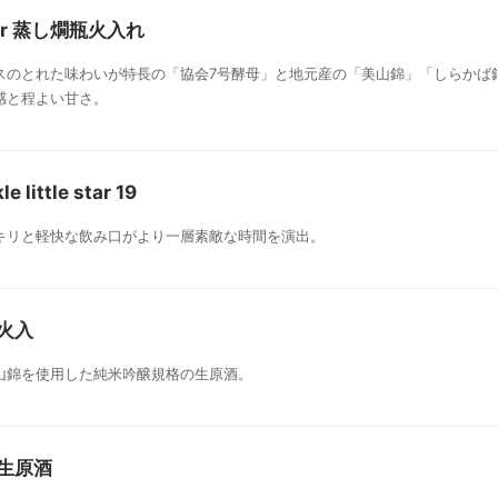
Baer 蒸し燗瓶火入れ
スのとれた味わいが特長の「協会7号酵母」と地元産の「美山錦」「しらかば
感と程よい甘さ。
 little star 19
キリと軽快な飲み口がより一層素敵な時間を演出。
 火入
山錦を使用した純米吟醸規格の生原酒。
o 生原酒