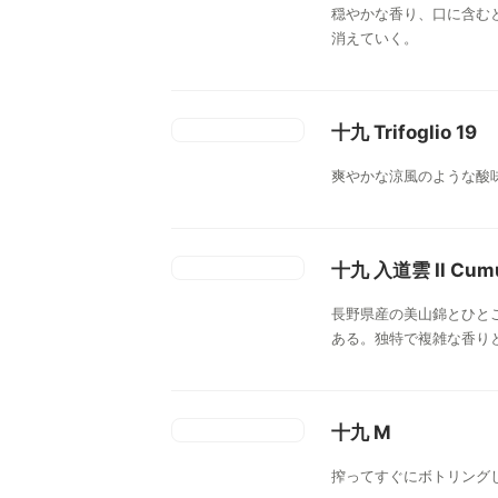
穏やかな香り、口に含む
消えていく。
十九 Trifoglio 19
爽やかな涼風のような酸
十九 入道雲 Il Cum
長野県産の美山錦とひと
ある。独特で複雑な香り
十九 M
搾ってすぐにボトリング